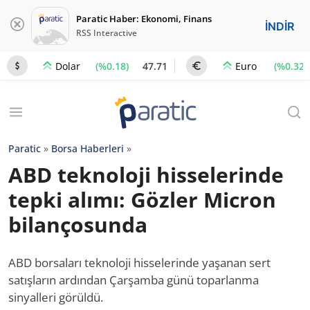
Paratic Haber: Ekonomi, Finans
İNDİR
RSS Interactive
(%0.18)
47.71
(%0.32)
Dolar
Euro
Paratic
»
Borsa Haberleri
»
ABD teknoloji hisselerinde
tepki alımı: Gözler Micron
bilançosunda
ABD borsaları teknoloji hisselerinde yaşanan sert
satışların ardından Çarşamba günü toparlanma
sinyalleri görüldü.