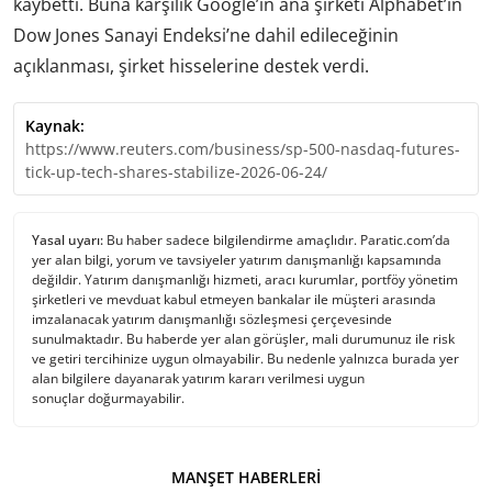
kaybetti. Buna karşılık Google’ın ana şirketi Alphabet’in
Dow Jones Sanayi Endeksi’ne dahil edileceğinin
açıklanması, şirket hisselerine destek verdi.
Kaynak:
https://www.reuters.com/business/sp-500-nasdaq-futures-
tick-up-tech-shares-stabilize-2026-06-24/
Yasal uyarı:
Bu haber sadece bilgilendirme amaçlıdır. Paratic.com’da
yer alan bilgi, yorum ve tavsiyeler yatırım danışmanlığı kapsamında
değildir. Yatırım danışmanlığı hizmeti, aracı kurumlar, portföy yönetim
şirketleri ve mevduat kabul etmeyen bankalar ile müşteri arasında
imzalanacak yatırım danışmanlığı sözleşmesi çerçevesinde
sunulmaktadır. Bu haberde yer alan görüşler, mali durumunuz ile risk
ve getiri tercihinize uygun olmayabilir. Bu nedenle yalnızca burada yer
alan bilgilere dayanarak yatırım kararı verilmesi uygun
sonuçlar doğurmayabilir.
MANŞET HABERLERI