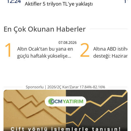
12:24
11
Aktifler 5 trilyon TL'ye yaklaştı
En Çok Okunan Haberler
1
2
07.08.2026
Altın Ocak'tan bu yana en
Altına ABD istih
güçlü haftalık yükselişe
desteği: Haziran
hazırlanıyor
yana en yüksek s
Sponsorlu | 2026/2Ç Kar/Zarar 17.84%-82.16%