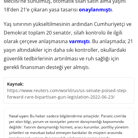
Meclisi’ne sunulmuş, otomatik silah satın alma yaşını
18’den 21’e çıkaran yasa tasarısı
onaylanmıştı
.
Yaş sınırının yükseltilmesinin ardından Cumhuriyetçi ve
Demokrat toplam 20 senatör, silah kontrolü ile ilgili
olarak çerçeve anlaşmasına
varmıştı
. Bu anlaşmada; 21
yaşın altındakiler için daha sıkı kontroller, okullardaki
güvenlik tedbirlerinin artırılması ve ruh sağlığı için
gerekli finansman desteği yer almıştı.
Kaynak:
https://www.reuters.com/world/us/us-senate-poised-step-
forward-rare-bipartisan-gun-legislation-2022-06-23/
Yasal uyarı:
Bu haber sadece bilgilendirme amaçlıdır. Paratic.com’da
yer alan bilgi, yorum ve tavsiyeler yatırım danışmanlığı kapsamında
değildir. Yatırım danışmanlığı hizmeti, aracı kurumlar, portföy yönetim
şirketleri ve mevduat kabul etmeyen bankalar ile müşteri arasında