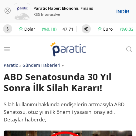
Paratic Haber: Ekonomi, Finans
İNDİR
RSS Interactive
(%0.18)
47.71
(%0.32)
Dolar
Euro
Paratic
»
Gündem Haberleri
»
ABD Senatosunda 30 Yıl
Sonra İlk Silah Kararı!
Silah kullanımı hakkında endişelerin artmasıyla ABD
Senatosu, otuz yılın ilk önemli yasasını onayladı.
Detaylar haberde;