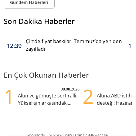
Gündem Haberleri
Son Dakika Haberler
Çin’de fiyat baskıları Temmuz’da yeniden
12:39
11
zayıfladı
En Çok Okunan Haberler
1
2
08.08.2026
Altın ve gümüşte sert ralli:
Altına ABD istih
Yükselişin arkasındaki
desteği: Haziran
kritik etkenler
yana en yüksek s
Sponsorlu | 2026/2Ç Kar/Zarar 17.84%-82.16%