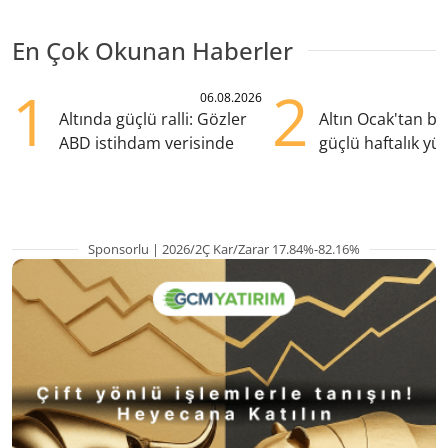
En Çok Okunan Haberler
1
2
06.08.2026
Altında güçlü ralli: Gözler
Altın Ocak'tan b
ABD istihdam verisinde
güçlü haftalık yük
hazırlanıyor
Sponsorlu | 2026/2Ç Kar/Zarar 17.84%-82.16%