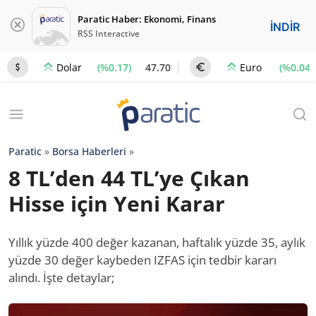
Paratic Haber: Ekonomi, Finans
İNDİR
RSS Interactive
(%0.17)
47.70
(%0.04)
Dolar
Euro
Paratic
»
Borsa Haberleri
»
8 TL’den 44 TL’ye Çıkan
Hisse için Yeni Karar
Yıllık yüzde 400 değer kazanan, haftalık yüzde 35, aylık
yüzde 30 değer kaybeden IZFAS için tedbir kararı
alındı. İşte detaylar;