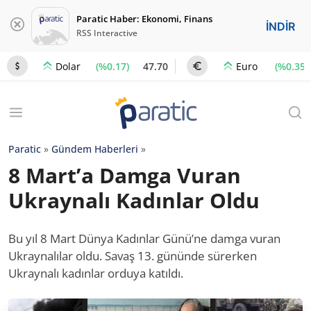
Paratic Haber: Ekonomi, Finans
İNDİR
RSS Interactive
(%0.17)
47.70
(%0.35)
Dolar
Euro
Paratic
»
Gündem Haberleri
»
8 Mart’a Damga Vuran
Ukraynalı Kadınlar Oldu
Bu yıl 8 Mart Dünya Kadınlar Günü’ne damga vuran
Ukraynalılar oldu. Savaş 13. gününde sürerken
Ukraynalı kadınlar orduya katıldı.