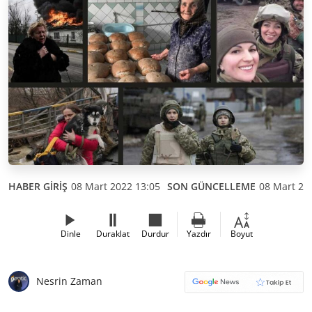
HABER GİRİŞ
08 Mart 2022 13:05
SON GÜNCELLEME
08 Mart 20
Dinle
Duraklat
Durdur
Yazdır
Boyut
Nesrin Zaman