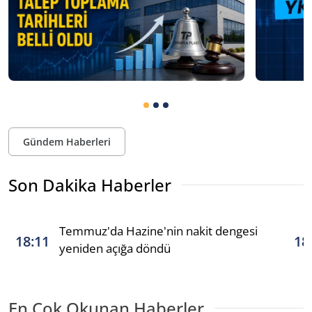
Gündem Haberleri
Son Dakika Haberler
Temmuz'da Hazine'nin nakit dengesi
18:11
18
yeniden açığa döndü
En Çok Okunan Haberler