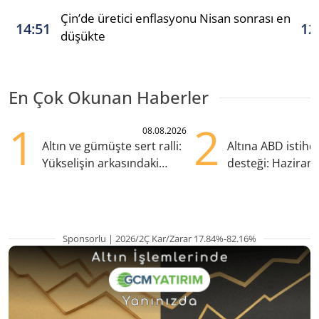
Çin’de üretici enflasyonu Nisan sonrası en
14:51
12
düşükte
En Çok Okunan Haberler
1
2
08.08.2026
Altın ve gümüşte sert ralli:
Altına ABD istih
Yükselişin arkasındaki
desteği: Haziran
kritik etkenler
yana en yüksek s
Sponsorlu | 2026/2Ç Kar/Zarar 17.84%-82.16%