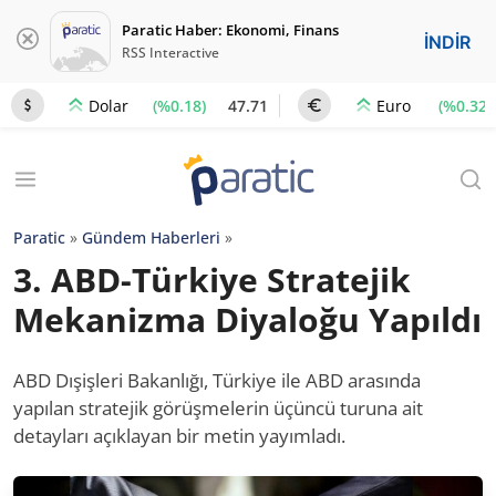
Paratic Haber: Ekonomi, Finans
İNDİR
RSS Interactive
(%0.18)
47.71
(%0.32)
Dolar
Euro
Paratic
»
Gündem Haberleri
»
3. ABD-Türkiye Stratejik
Mekanizma Diyaloğu Yapıldı
ABD Dışişleri Bakanlığı, Türkiye ile ABD arasında
yapılan stratejik görüşmelerin üçüncü turuna ait
detayları açıklayan bir metin yayımladı.