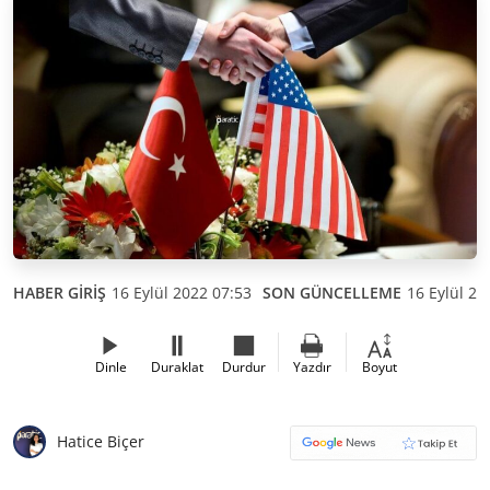
HABER GİRİŞ
16 Eylül 2022 07:53
SON GÜNCELLEME
16 Eylül 20
Dinle
Duraklat
Durdur
Yazdır
Boyut
Hatice Biçer