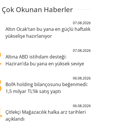
 Çok Okunan Haberler
1
07.08.2026
Altın Ocak'tan bu yana en güçlü haftalık
yükselişe hazırlanıyor
2
07.08.2026
Altına ABD istihdam desteği:
Haziran’da bu yana en yüksek seviye
3
06.08.2026
BofA holding bilançosunu beğenmedi:
1,5 milyar TL’lik satış yaptı
4
06.08.2026
Çitlekçi Mağazacılık halka arz tarihleri
açıklandı