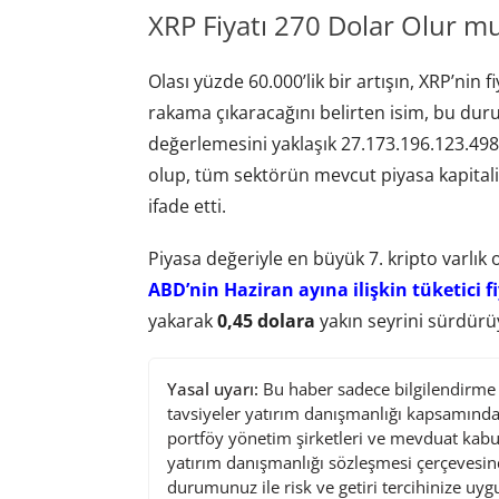
XRP Fiyatı 270 Dolar Olur m
Olası yüzde 60.000’lik bir artışın, XRP’nin 
rakama çıkaracağını belirten isim, bu d
değerlemesini yaklaşık 27.173.196.123.498
olup, tüm sektörün mevcut piyasa kapital
ifade etti.
Piyasa değeriyle en büyük 7. kripto varlık 
ABD’nin Haziran ayına ilişkin tüketici f
yakarak
0,45 dolara
yakın seyrini sürdürü
Yasal uyarı:
Bu haber sadece bilgilendirme a
tavsiyeler yatırım danışmanlığı kapsamında 
portföy yönetim şirketleri ve mevduat kabu
yatırım danışmanlığı sözleşmesi çerçevesin
durumunuz ile risk ve getiri tercihinize uy