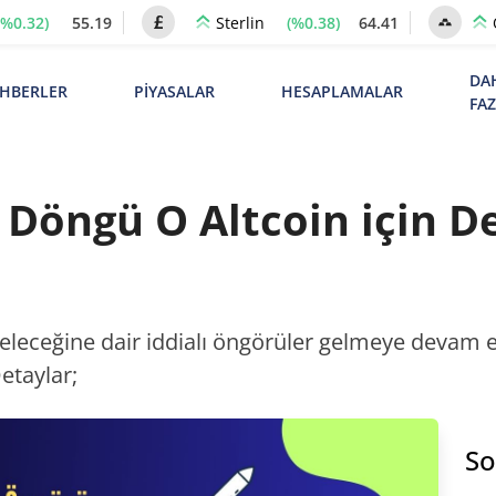
(%0.32)
55.19
(%0.38)
64.41
Sterlin
DA
HBERLER
PİYASALAR
HESAPLAMALAR
FA
i Döngü O Altcoin için 
eleceğine dair iddialı öngörüler gelmeye devam edi
etaylar;
So