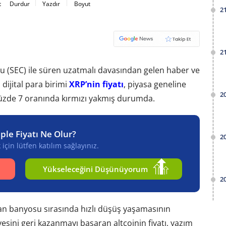
t
Durdur
Yazdır
Boyut
2
2
 (SEC) ile süren uzatmalı davasından gelen haber ve
 dijital para birimi
XRP’nin fiyatı
, piyasa geneline
2
 yüzde 7 oranında kırmızı yakmış durumda.
pple Fiyatı Ne Olur?
2
için lütfen katılım sağlayınız.
Yükseleceğini Düşünüyorum
2
n banyosu sırasında hızlı düşüş yaşamasının
esini geri kazanmayı başaran altcoinin fiyatı, yazım