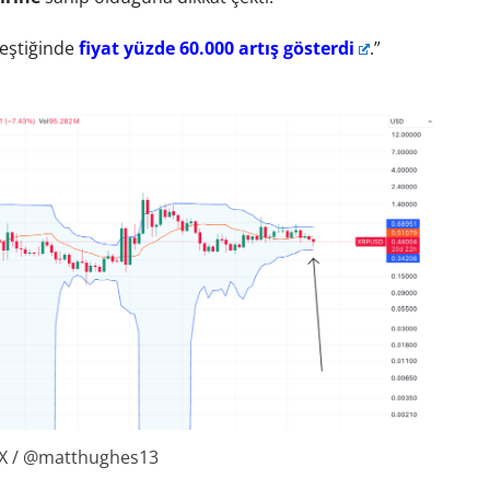
leştiğinde
fiyat yüzde 60.000 artış gösterdi
.”
 X / @matthughes13