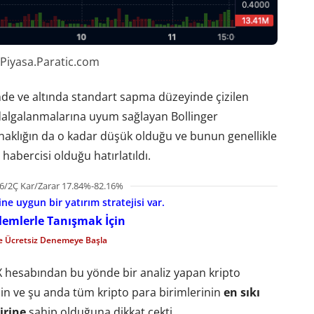
 Piyasa.Paratic.com
ünde ve altında standart sapma düzeyinde çizilen
 dalgalanmalarına uyum sağlayan Bollinger
oynaklığın da o kadar düşük olduğu ve bunun genellikle
 habercisi olduğu hatırlatıldı.
6/2Ç Kar/Zarar 17.84%-82.16%
e uygun bir yatırım stratejisi var.
şlemlerle Tanışmak İçin
le Ücretsiz Denemeye Başla
X hesabından bu yönde bir analiz yapan kripto
nin ve şu anda tüm kripto para birimlerinin
en sıkı
irine
sahip olduğuna dikkat çekti.