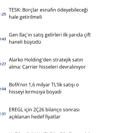
TESK: Borçlar esnafın ödeyebileceği
1:25
hale getirilmeli
Gen İlaç'ın satış gelirleri ilk yarıda çift
0:43
haneli büyüdü
Alarko Holding'den stratejik satın
0:27
alma: Carrier hisseleri devralınıyor
BofA’nın 1,6 milyar TL’lik satışı o
3:04
hisseyi kırmızıya boyadı
EREGL için 2Ç26 bilanço sonrası
2:31
açıklanan hedef fiyatlar