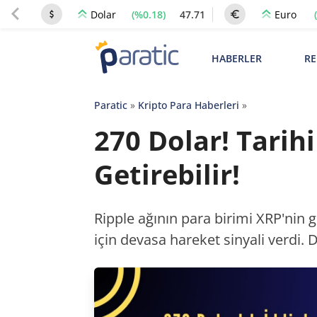
(%0.18)
47.71
Dolar
Euro
HABERLER
RE
Paratic
»
Kripto Para Haberleri
»
270 Dolar! Tarih
Getirebilir!
Ripple ağının para birimi XRP'nin g
için devasa hareket sinyali verdi. D