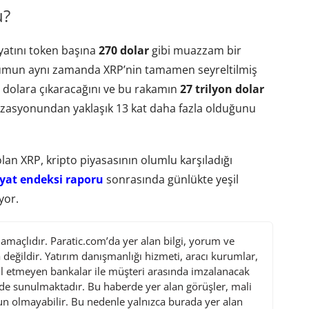
u?
fiyatını token başına
270 dolar
gibi muazzam bir
urumun aynı zamanda XRP’nin tamamen seyreltilmiş
 dolara çıkaracağını ve bu rakamın
27 trilyon dolar
izasyonundan yaklaşık 13 kat daha fazla olduğunu
olan XRP, kripto piyasasının olumlu karşıladığı
iyat endeksi raporu
sonrasında günlükte yeşil
yor.
maçlıdır. Paratic.com’da yer alan bilgi, yorum ve
değildir. Yatırım danışmanlığı hizmeti, aracı kurumlar,
l etmeyen bankalar ile müşteri arasında imzalanacak
de sunulmaktadır. Bu haberde yer alan görüşler, mali
gun olmayabilir. Bu nedenle yalnızca burada yer alan