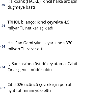
Halkbank (HALKB) ikincil halka arz için
1:55
düğmeye bastı
TRHOL bilanço: İkinci çeyrekte 4,5
1:24
milyar TL net kar açıkladı
Hat-San Gemi yılın ilk yarısında 370
0:54
milyon TL zarar etti
İş Bankası’nda üst düzey atama: Cahit
0:34
Çınar genel müdür oldu
Citi 2026 üçüncü çeyrek için petrol
0:07
fiyat tahminini yükseltti