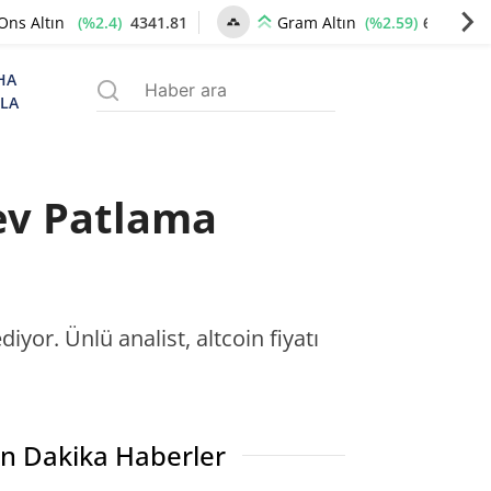
(%2.4)
4341.81
(%2.59)
6660.55
Ons Altın
Gram Altın
HA
ZLA
Dev Patlama
yor. Ünlü analist, altcoin fiyatı
n Dakika Haberler