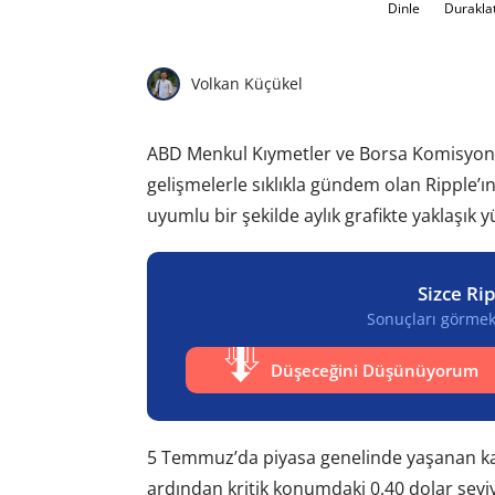
Dinle
Durakla
Volkan Küçükel
ABD Menkul Kıymetler ve Borsa Komisyonu
gelişmelerle sıklıkla gündem olan Ripple’ın
uyumlu bir şekilde aylık grafikte yaklaşık
Sizce Ri
Sonuçları görmek 
Düşeceğini Düşünüyorum
5 Temmuz’da piyasa genelinde yaşanan ka
ardından kritik konumdaki 0,40 dolar seviy