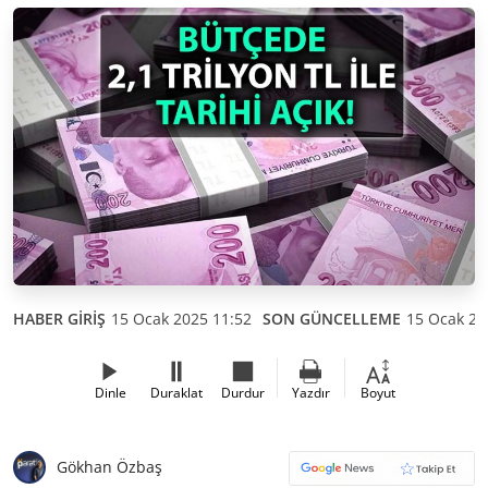
HABER GİRİŞ
15 Ocak 2025 11:52
SON GÜNCELLEME
15 Ocak 20
Dinle
Duraklat
Durdur
Yazdır
Boyut
Gökhan Özbaş