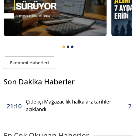
Ekonomi Haberleri
Son Dakika Haberler
Çitlekçi Mağazacılık halka arz tarihleri
21:10
20
açıklandı
En Çok Okunan Haberler