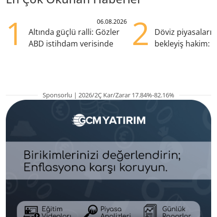
1
2
06.08.2026
Altında güçlü ralli: Gözler
Döviz piyasaları
ABD istihdam verisinde
bekleyiş hakim: Y
pozisyondan kaçı
Sponsorlu | 2026/2Ç Kar/Zarar 17.84%-82.16%