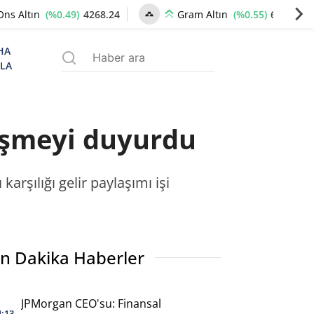
(%0.49)
4268.24
(%0.55)
6531.79
Ons Altın
Gram Altın
HA
ZLA
leşmeyi duyurdu
karşılığı gelir paylaşımı işi
n Dakika Haberler
JPMorgan CEO'su: Finansal
4:13