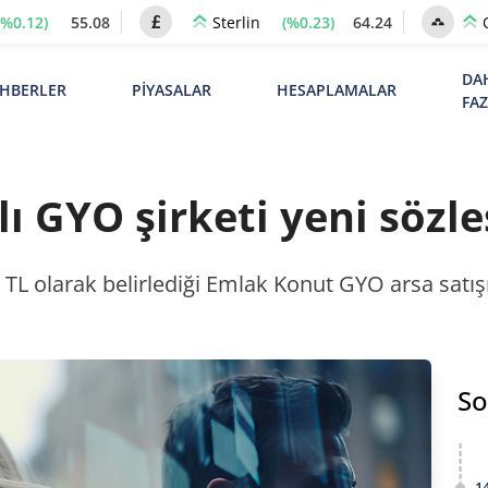
(%0.12)
55.08
(%0.23)
64.24
Sterlin
DA
HBERLER
PİYASALAR
HESAPLAMALAR
FA
tlı GYO şirketi yeni söz
2 TL olarak belirlediği Emlak Konut GYO arsa satışı 
So
1