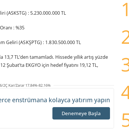
liri (ASKSTG) : 5.230.000.000 TL
r Oranı : %35
lam Geliri (ASKŞPTG) : 1.830.500.000 TL
a 13,7 TL’den tamamladı. Hissede yıllık artış yüzde
12 Şubat’ta EKGYO için hedef fiyatını 19,12 TL,
6/2Ç Kar/Zarar 17.84%-82.16%
erce enstrümana
kolayca yatırım yapın
Denemeye Başla