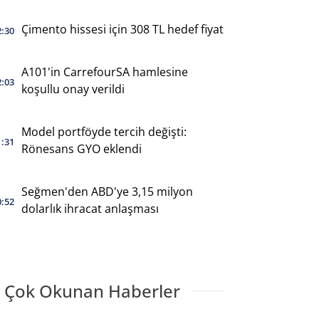
Çimento hissesi için 308 TL hedef fiyat
2:30
A101'in CarrefourSA hamlesine
2:03
koşullu onay verildi
Model portföyde tercih değişti:
1:31
Rönesans GYO eklendi
Seğmen'den ABD'ye 3,15 milyon
0:52
dolarlık ihracat anlaşması
 Çok Okunan Haberler