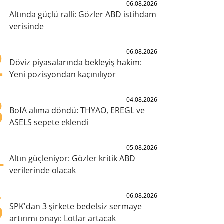
1
06.08.2026
Altında güçlü ralli: Gözler ABD istihdam
verisinde
2
06.08.2026
Döviz piyasalarında bekleyiş hakim:
Yeni pozisyondan kaçınılıyor
3
04.08.2026
BofA alıma döndü: THYAO, EREGL ve
ASELS sepete eklendi
4
05.08.2026
Altın güçleniyor: Gözler kritik ABD
verilerinde olacak
5
06.08.2026
SPK'dan 3 şirkete bedelsiz sermaye
artırımı onayı: Lotlar artacak