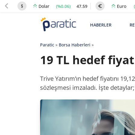
(%0.06)
47.59
Dolar
Euro
HABERLER
RE
Paratic
»
Borsa Haberleri
»
19 TL hedef fiya
Trive Yatırım’ın hedef fiyatını 19,1
sözleşmesi imzaladı. İşte detaylar;