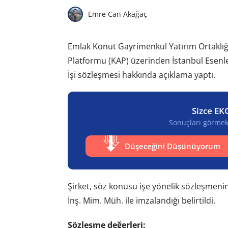
Emre Can Akağaç
Emlak Konut Gayrimenkul Yatırım Ortaklığ
Platformu (KAP) üzerinden İstanbul Esenler 
İşi sözleşmesi hakkında açıklama yaptı.
Sizce EK
Sonuçları görmek 
Düşeceğini Düşünüyorum
Şirket, söz konusu işe yönelik sözleşmenin 
İnş. Mim. Müh. ile imzalandığı belirtildi.
Sözleşme değerleri: