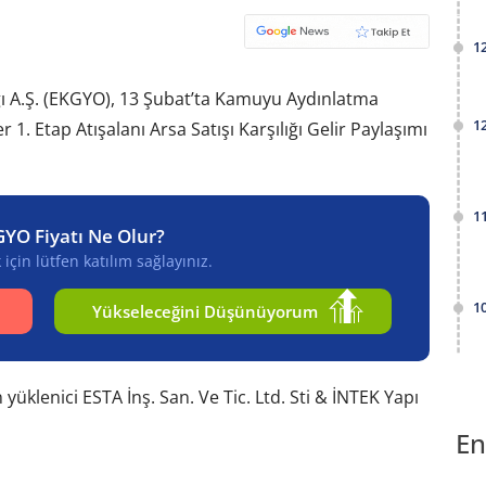
1
ı A.Ş. (EKGYO), 13 Şubat’ta Kamuyu Aydınlatma
1
1. Etap Atışalanı Arsa Satışı Karşılığı Gelir Paylaşımı
1
GYO Fiyatı Ne Olur?
için lütfen katılım sağlayınız.
1
Yükseleceğini Düşünüyorum
yüklenici ESTA İnş. San. Ve Tic. Ltd. Sti & İNTEK Yapı
En