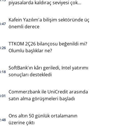
piyasalarda kaldıraç seviyesi çok
yüksek
Kafein Yazılım'a bilişim sektöründe üç
3:47
önemli derece
TTKOM 2Ç26 bilançosu beğenildi mi?
3:26
Olumlu başlıklar ne?
SoftBank'ın kârı geriledi, Intel yatırımı
3:18
sonuçları destekledi
Commerzbank ile UniCredit arasında
3:01
satın alma görüşmeleri başladı
Ons altın 50 günlük ortalamanın
2:48
üzerine çıktı