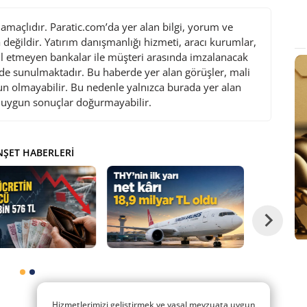
maçlıdır. Paratic.com’da yer alan bilgi, yorum ve
değildir. Yatırım danışmanlığı hizmeti, aracı kurumlar,
l etmeyen bankalar ile müşteri arasında imzalanacak
de sunulmaktadır. Bu haberde yer alan görüşler, mali
gun olmayabilir. Bu nedenle yalnızca burada yer alan
i uygun sonuçlar doğurmayabilir.
ŞET HABERLERI
Hizmetlerimizi geliştirmek ve yasal mevzuata uygun