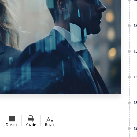
1
1
1
1
t
Durdur
Yazdır
Boyut
1