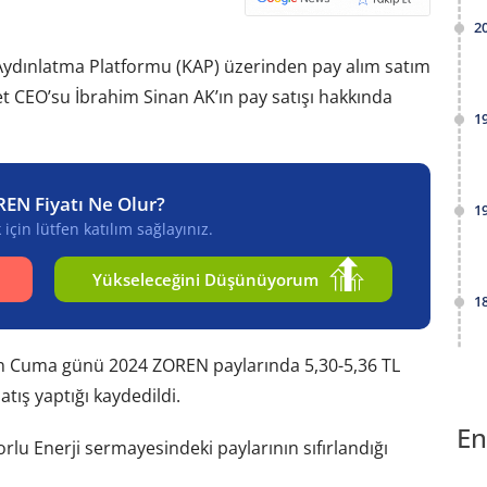
2
 Aydınlatma Platformu (KAP) üzerinden pay alım satım
ket CEO’su İbrahim Sinan AK’ın pay satışı hakkında
1
REN Fiyatı Ne Olur?
1
için lütfen katılım sağlayınız.
Yükseleceğini Düşünüyorum
1
an Cuma günü 2024 ZOREN paylarında 5,30-5,36 TL
tış yaptığı kaydedildi.
En
orlu Enerji sermayesindeki paylarının sıfırlandığı