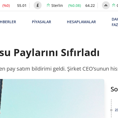
(%0)
55.01
(%0.08)
64.22
Sterlin
DA
HBERLER
PİYASALAR
HESAPLAMALAR
FA
su Paylarını Sıfırladı
den pay satım bildirimi geldi. Şirket CEO’sunun his
So
2