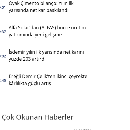
Oyak Çimento bilanço: Yılın ilk
0:01
yarısında net kar baskılandı
Alfa Solar'dan (ALFAS) hücre üretim
9:37
yatırımında yeni gelişme
İsdemir yılın ilk yarısında net karını
9:02
yüzde 203 artırdı
Ereğli Demir Çelik'ten ikinci çeyrekte
8:45
kârlılıkta güçlü artış
 Çok Okunan Haberler