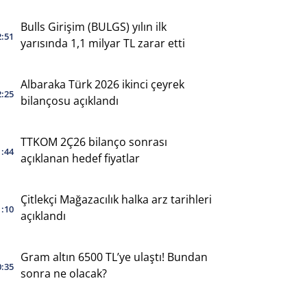
yaptı
Bulls Girişim (BULGS) yılın ilk
2:51
yarısında 1,1 milyar TL zarar etti
Albaraka Türk 2026 ikinci çeyrek
2:25
bilançosu açıklandı
TTKOM 2Ç26 bilanço sonrası
1:44
açıklanan hedef fiyatlar
Çitlekçi Mağazacılık halka arz tarihleri
1:10
açıklandı
Gram altın 6500 TL’ye ulaştı! Bundan
0:35
sonra ne olacak?