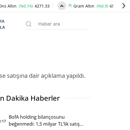
(%0.74)
4271.33
(%0.9)
6550.72
Ons Altın
Gram Altın
HA
ZLA
se satışına dair açıklama yapıldı.
n Dakika Haberler
BofA holding bilançosunu
3:17
beğenmedi: 1,5 milyar TL’lik satış