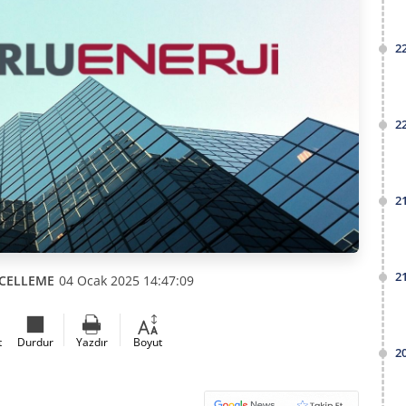
2
2
2
2
CELLEME
04 Ocak 2025 14:47:09
t
Durdur
Yazdır
Boyut
2