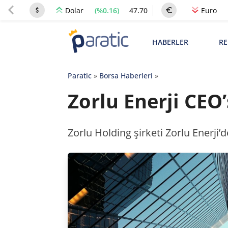
(%0.16)
47.70
Dolar
Euro
HABERLER
RE
Paratic
»
Borsa Haberleri
»
Zorlu Enerji CEO’
Zorlu Holding şirketi Zorlu Enerji’