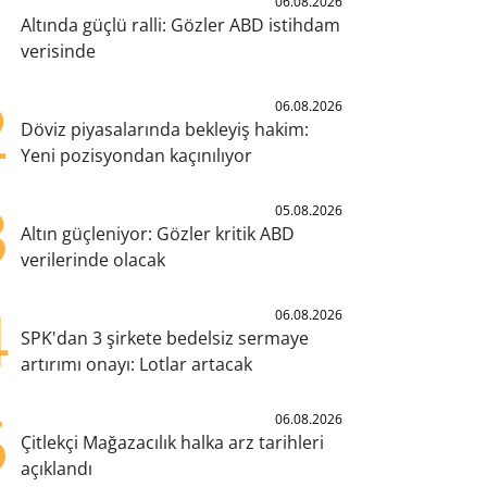
1
06.08.2026
Altında güçlü ralli: Gözler ABD istihdam
verisinde
2
06.08.2026
Döviz piyasalarında bekleyiş hakim:
Yeni pozisyondan kaçınılıyor
3
05.08.2026
Altın güçleniyor: Gözler kritik ABD
verilerinde olacak
4
06.08.2026
SPK'dan 3 şirkete bedelsiz sermaye
artırımı onayı: Lotlar artacak
5
06.08.2026
Çitlekçi Mağazacılık halka arz tarihleri
açıklandı