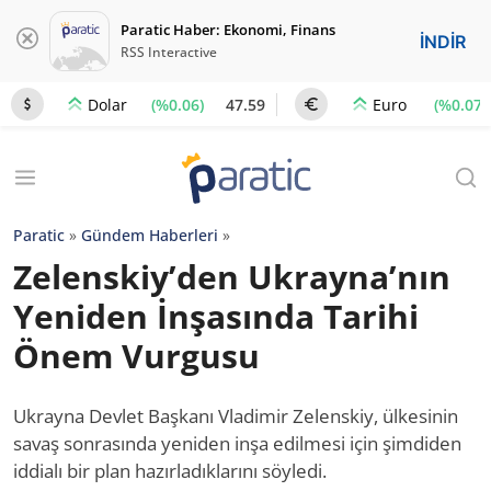
Paratic Haber: Ekonomi, Finans
İNDİR
RSS Interactive
(%0.06)
47.59
(%0.07)
Dolar
Euro
Paratic
»
Gündem Haberleri
»
Zelenskiy’den Ukrayna’nın
Yeniden İnşasında Tarihi
Önem Vurgusu
Ukrayna Devlet Başkanı Vladimir Zelenskiy, ülkesinin
savaş sonrasında yeniden inşa edilmesi için şimdiden
iddialı bir plan hazırladıklarını söyledi.