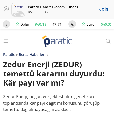
Paratic Haber: Ekonomi, Finans
İNDİR
RSS Interactive
(%0.18)
47.71
(%0.32)
Dolar
Euro
Paratic
»
Borsa Haberleri
»
Zedur Enerji (ZEDUR)
temettü kararını duyurdu:
Kâr payı var mı?
Zedur Enerji, bugün gerçekleştirilen genel kurul
toplantısında kâr payı dağıtımı konusunu görüşüp
temettü dağıtılmayacağını açıkladı.