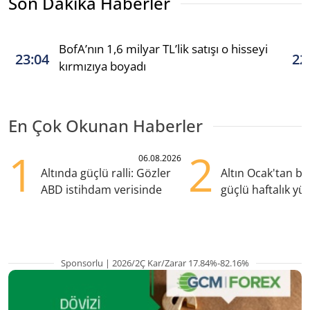
Son Dakika Haberler
BofA’nın 1,6 milyar TL’lik satışı o hisseyi
23:04
22
kırmızıya boyadı
En Çok Okunan Haberler
1
2
06.08.2026
Altında güçlü ralli: Gözler
Altın Ocak'tan b
ABD istihdam verisinde
güçlü haftalık yük
hazırlanıyor
Sponsorlu | 2026/2Ç Kar/Zarar 17.84%-82.16%