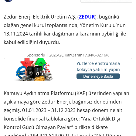
Zedur Enerji Elektrik Üretim A.Ş. (
ZEDUR
), bugünkü
olağan genel kurul toplantısında, Yönetim Kurulu’nun
13.11.2024 tarihli kar dağıtmama kararının oybirliği ile
kabul edildiğini duyurdu.
Sponsorlu | 2026/2Ç Kar/Zarar 17.84%-82.16%
Yüzlerce enstrümana
kolayca yatırım yapın
Denemeye Başla
Kamuyu Aydınlatma Platformu (KAP) üzerinden yapılan
açıklamaya göre Zedur Enerji, bağımsız denetimden
geçmiş, 01.01.2023 – 31.12.2023 hesap dönemine ait
konsolide finansal tablolara göre; “Ana Ortaklık Dışı
Kontrol Gücü Olmayan Paylar” birlikte dikkate
alındığında 194.941.814,00-TL tutarında “Net Dönem