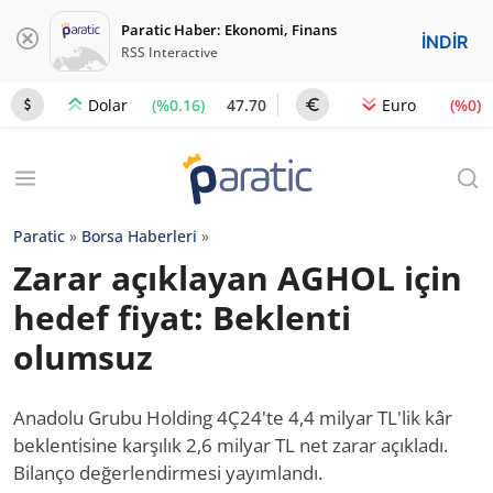
Paratic Haber: Ekonomi, Finans
İNDİR
RSS Interactive
(%0.16)
47.70
(%0)
Dolar
Euro
Paratic
»
Borsa Haberleri
»
Zarar açıklayan AGHOL için
hedef fiyat: Beklenti
olumsuz
Anadolu Grubu Holding 4Ç24'te 4,4 milyar TL'lik kâr
beklentisine karşılık 2,6 milyar TL net zarar açıkladı.
Bilanço değerlendirmesi yayımlandı.