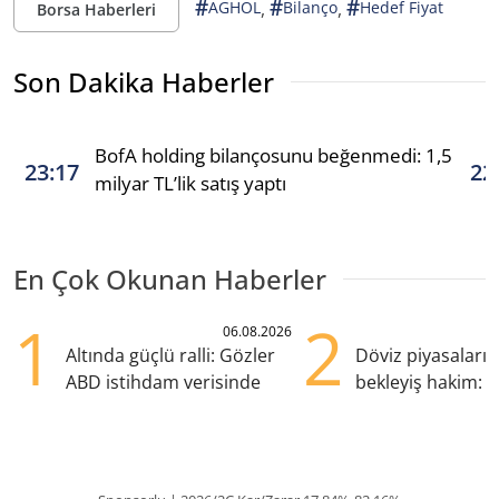
#
#
#
,
,
AGHOL
Bilanço
Hedef Fiyat
Borsa Haberleri
Son Dakika Haberler
BofA holding bilançosunu beğenmedi: 1,5
23:17
22
milyar TL’lik satış yaptı
En Çok Okunan Haberler
1
2
06.08.2026
Altında güçlü ralli: Gözler
Döviz piyasaları
ABD istihdam verisinde
bekleyiş hakim: Y
pozisyondan kaçı