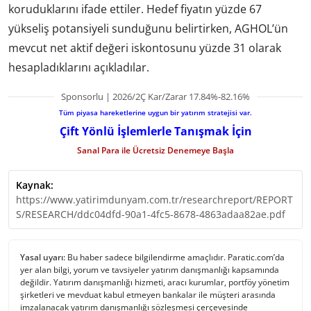
koruduklarını ifade ettiler. Hedef fiyatın yüzde 67
yükseliş potansiyeli sunduğunu belirtirken, AGHOL’ün
mevcut net aktif değeri iskontosunu yüzde 31 olarak
hesapladıklarını açıkladılar.
Sponsorlu | 2026/2Ç Kar/Zarar 17.84%-82.16%
Tüm piyasa hareketlerine uygun bir yatırım stratejisi var.
Çift Yönlü İşlemlerle Tanışmak İçin
Sanal Para ile Ücretsiz Denemeye Başla
Kaynak:
https://www.yatirimdunyam.com.tr/researchreport/REPORT
S/RESEARCH/ddc04dfd-90a1-4fc5-8678-4863adaa82ae.pdf
Yasal uyarı:
Bu haber sadece bilgilendirme amaçlıdır. Paratic.com’da
yer alan bilgi, yorum ve tavsiyeler yatırım danışmanlığı kapsamında
değildir. Yatırım danışmanlığı hizmeti, aracı kurumlar, portföy yönetim
şirketleri ve mevduat kabul etmeyen bankalar ile müşteri arasında
imzalanacak yatırım danışmanlığı sözleşmesi çerçevesinde