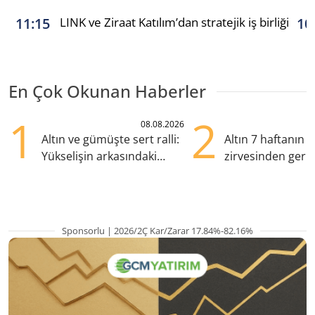
LINK ve Ziraat Katılım’dan stratejik iş birliği
11:15
10
En Çok Okunan Haberler
1
2
08.08.2026
Altın ve gümüşte sert ralli:
Altın 7 haftanın
Yükselişin arkasındaki
zirvesinden geril
kritik etkenler
Gözler ABD enfl
Sponsorlu | 2026/2Ç Kar/Zarar 17.84%-82.16%