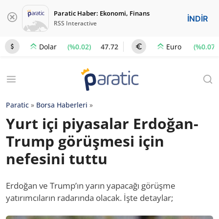
Paratic Haber: Ekonomi, Finans
İNDİR
RSS Interactive
(%0.02)
47.72
(%0.07)
Dolar
Euro
Paratic
»
Borsa Haberleri
»
Yurt içi piyasalar Erdoğan-
Trump görüşmesi için
nefesini tuttu
Erdoğan ve Trump’ın yarın yapacağı görüşme
yatırımcıların radarında olacak. İşte detaylar;