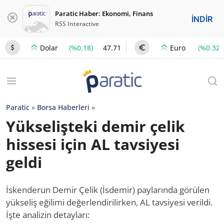
Paratic Haber: Ekonomi, Finans
İNDİR
RSS Interactive
(%0.18)
47.71
(%0.32)
Dolar
Euro
Paratic
»
Borsa Haberleri
»
Yükselişteki demir çelik
hissesi için AL tavsiyesi
geldi
İskenderun Demir Çelik (İsdemir) paylarında görülen
yükseliş eğilimi değerlendirilirken, AL tavsiyesi verildi.
İşte analizin detayları: