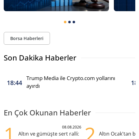
Borsa Haberleri
Son Dakika Haberler
Trump Media ile Crypto.com yollarını
18:44
18
ayırdı
En Çok Okunan Haberler
1
2
08.08.2026
Altın ve gümüşte sert ralli:
Altın Ocak'tan b