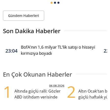
Gündem Haberleri
Son Dakika Haberler
BofA’nın 1,6 milyar TL’lik satışı o hisseyi
23:04
22
kırmızıya boyadı
En Çok Okunan Haberler
1
2
06.08.2026
Altında güçlü ralli: Gözler
Altın Ocak'tan b
ABD istihdam verisinde
güçlü haftalık yük
hazırlanıyor