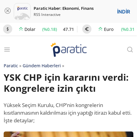
Paratic Haber: Ekonomi, Finans
İNDİR
RSS Interactive
(%0.18)
47.71
(%0.31)
Dolar
Euro
Paratic
»
Gündem Haberleri
»
YSK CHP için kararını verdi:
Kongrelere izin çıktı
Yüksek Seçim Kurulu, CHP’nin kongrelerin
kısıtlanmasının kaldırılması için yaptığı itirazı kabul etti.
İşte detaylar;