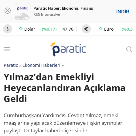
Paratic Haber: Ekonomi, Finans
İNDİR
RSS Interactive
(%0.17)
47.70
(%0.3)
Dolar
Euro
Paratic
»
Ekonomi Haberleri
»
Yılmaz’dan Emekliyi
Heyecanlandıran Açıklama
Geldi
Cumhurbaşkanı Yardımcısı Cevdet Yılmaz, emekli
maaşlarına yapılacak düzenlemeye ilişkin ayrıntıları
paylaştı. Detaylar haberin içerisinde;