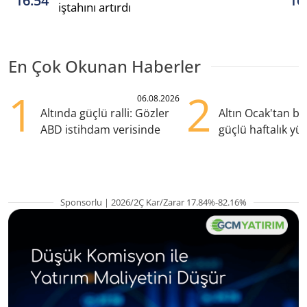
16:54
16
iştahını artırdı
En Çok Okunan Haberler
1
2
06.08.2026
Altında güçlü ralli: Gözler
Altın Ocak'tan b
ABD istihdam verisinde
güçlü haftalık yük
hazırlanıyor
Sponsorlu | 2026/2Ç Kar/Zarar 17.84%-82.16%