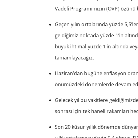
Vadeli Programımızın (OVP) özünü 
Geçen yılın ortalarında yüzde 5,5’le
geldiğimiz noktada yüzde 1’in altında
büyük ihtimal yüzde 1’in altında veya
tamamlayacağız.
Haziran’dan bugüne enflasyon oranı
önümüzdeki dönemlerde devam ed
Gelecek yıl bu vakitlere geldiğimiz
sonrası için tek haneli rakamları he
Son 20 küsur yıllık dönemde dünyan
yıllık ortalaması yüzde 5,4 olmuş.