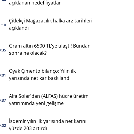
açıklanan hedef fiyatlar
Çitlekçi Mağazacılık halka arz tarihleri
1:10
açıklandı
Gram altın 6500 TL’ye ulaştı! Bundan
0:35
sonra ne olacak?
Oyak Çimento bilanço: Yılın ilk
0:01
yarısında net kar baskılandı
Alfa Solar'dan (ALFAS) hücre üretim
9:37
yatırımında yeni gelişme
İsdemir yılın ilk yarısında net karını
9:02
yüzde 203 artırdı