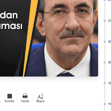
2
2
2
1
t
Durdur
Yazdır
Boyut
1