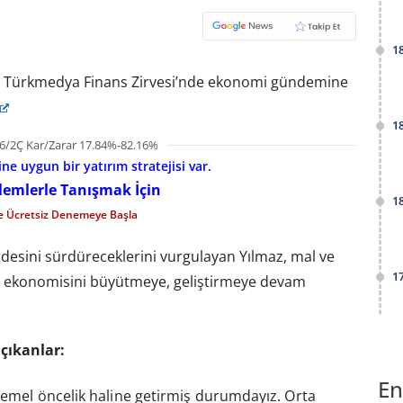
1
, Türkmedya Finans Zirvesi’nde ekonomi gündemine
1
6/2Ç Kar/Zarar 17.84%-82.16%
e uygun bir yatırım stratejisi var.
şlemlerle Tanışmak İçin
1
le Ücretsiz Denemeye Başla
desini sürdüreceklerini vurgulayan Yılmaz, mal ve
1
iye ekonomisini büyütmeye, geliştirmeye devam
çıkanlar:
En
emel öncelik haline getirmiş durumdayız. Orta