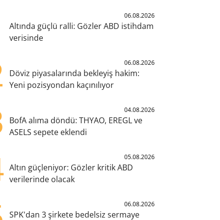
1
06.08.2026
Altında güçlü ralli: Gözler ABD istihdam
verisinde
2
06.08.2026
Döviz piyasalarında bekleyiş hakim:
Yeni pozisyondan kaçınılıyor
3
04.08.2026
BofA alıma döndü: THYAO, EREGL ve
ASELS sepete eklendi
4
05.08.2026
Altın güçleniyor: Gözler kritik ABD
verilerinde olacak
5
06.08.2026
SPK'dan 3 şirkete bedelsiz sermaye