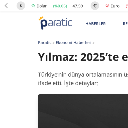
(%0.05)
47.59
(
Dolar
Euro
HABERLER
RE
Paratic
»
Ekonomi Haberleri
»
Yılmaz: 2025’te
Türkiye’nin dünya ortalamasının ü
ifade etti. İşte detaylar;