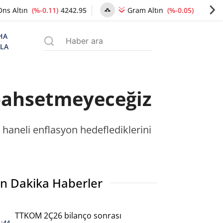
(%-0.11)
4242.95
(%-0.05)
6492.84
Ons Altın
Gram Altın
HA
ZLA
 bahsetmeyeceğiz
haneli enflasyon hedeflediklerini
n Dakika Haberler
TTKOM 2Ç26 bilanço sonrası
1:44