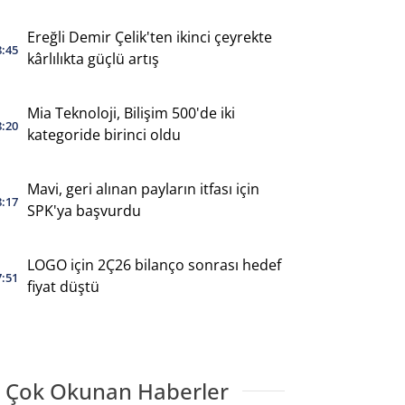
Ereğli Demir Çelik'ten ikinci çeyrekte
8:45
kârlılıkta güçlü artış
Mia Teknoloji, Bilişim 500'de iki
8:20
kategoride birinci oldu
Mavi, geri alınan payların itfası için
8:17
SPK'ya başvurdu
LOGO için 2Ç26 bilanço sonrası hedef
7:51
fiyat düştü
 Çok Okunan Haberler