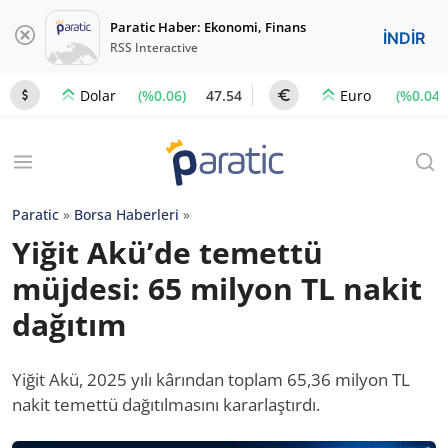
Paratic Haber: Ekonomi, Finans
İNDİR
RSS Interactive
(%0.06)
47.54
(%0.04)
Dolar
Euro
Paratic
»
Borsa Haberleri
»
Yiğit Akü’de temettü
müjdesi: 65 milyon TL nakit
dağıtım
Yiğit Akü, 2025 yılı kârından toplam 65,36 milyon TL
nakit temettü dağıtılmasını kararlaştırdı.