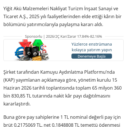
Yiğit Akü Malzemeleri Nakliyat Turizm İnşaat Sanayi ve
Ticaret A.Ş., 2025 yılı faaliyetlerinden elde ettiği kârın bir
bölümünü yatırımcılarıyla paylaşma kararı aldı.
Sponsorlu | 2026/2Ç Kar/Zarar 17.84%-82.16%
Yüzlerce enstrümana
kolayca yatırım yapın
Denemeye Başla
Şirket tarafından Kamuyu Aydınlatma Platformu’nda
(KAP) yayımlanan açıklamaya göre, yönetim kurulu 15
Haziran 2026 tarihli toplantısında toplam 65 milyon 360
bin 830,85 TL tutarında nakit kâr payı dağıtılmasını
kararlaştırdı.
Buna göre pay sahiplerine 1 TL nominal değerli pay için
brüt 0,2175069 TL, net 0,1848808 TL temettü ödenmesi