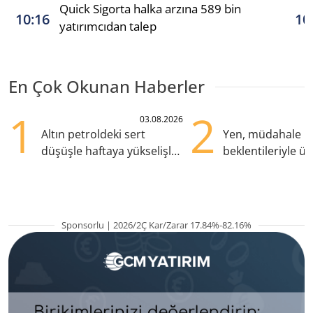
Quick Sigorta halka arzına 589 bin
10:16
10
yatırımcıdan talep
En Çok Okunan Haberler
1
2
03.08.2026
Altın petroldeki sert
Yen, müdahale
düşüşle haftaya yükselişle
beklentileriyle üç
başladı
zirvesine yükseld
Sponsorlu | 2026/2Ç Kar/Zarar 17.84%-82.16%