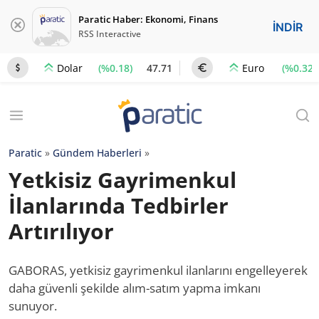
Paratic Haber: Ekonomi, Finans
İNDİR
RSS Interactive
(%0.18)
47.71
(%0.32)
Dolar
Euro
Paratic
»
Gündem Haberleri
»
Yetkisiz Gayrimenkul
İlanlarında Tedbirler
Artırılıyor
GABORAS, yetkisiz gayrimenkul ilanlarını engelleyerek
daha güvenli şekilde alım-satım yapma imkanı
sunuyor.