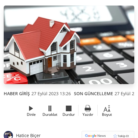
HABER GİRİŞ
27 Eylül 2023 13:26
SON GÜNCELLEME
27 Eylül 20
Dinle
Duraklat
Durdur
Yazdır
Boyut
Hatice Biçer