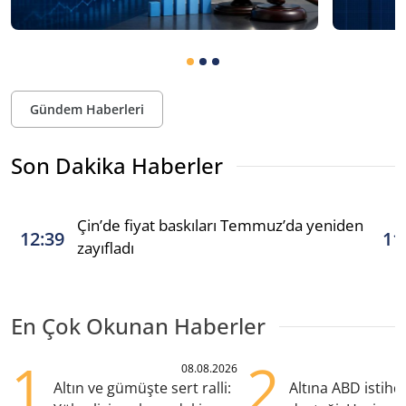
Gündem Haberleri
Son Dakika Haberler
Çin’de fiyat baskıları Temmuz’da yeniden
12:39
11
zayıfladı
En Çok Okunan Haberler
1
2
08.08.2026
Altın ve gümüşte sert ralli:
Altına ABD istih