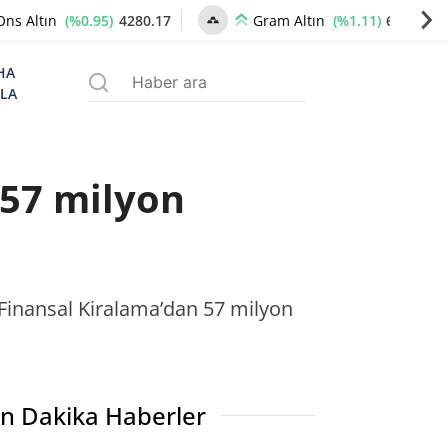
(%0.95)
4280.17
(%1.11)
6564.96
Ons Altın
Gram Altın
HA
ZLA
 57 milyon
Finansal Kiralama’dan 57 milyon
n Dakika Haberler