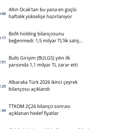
Altın Ocak'tan bu yana en güçlü
9:00
haftalık yükselişe hazırlanıyor
BofA holding bilançosunu
3:17
beğenmedi: 1,5 milyar TL’lik satış
yaptı
Bulls Girişim (BULGS) yılın ilk
2:51
yarısında 1,1 milyar TL zarar etti
Albaraka Türk 2026 ikinci çeyrek
2:25
bilançosu açıklandı
TTKOM 2Ç26 bilanço sonrası
1:44
açıklanan hedef fiyatlar