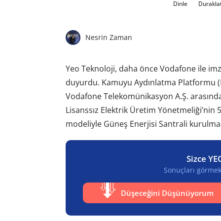
Dinle
Durakla
Nesrin Zaman
Yeo Teknoloji, daha önce Vodafone ile im
duyurdu. Kamuyu Aydınlatma Platformu (KA
Vodafone Telekomünikasyon A.Ş. arasında,
Lisanssız Elektrik Üretim Yönetmeliği’nin
modeliyle Güneş Enerjisi Santrali kurulma
Sizce YE
Sonuçları görmek 
Düşeceğini Düşünüyorum