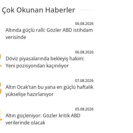
 Çok Okunan Haberler
1
06.08.2026
Altında güçlü ralli: Gözler ABD istihdam
verisinde
2
06.08.2026
Döviz piyasalarında bekleyiş hakim:
Yeni pozisyondan kaçınılıyor
3
07.08.2026
Altın Ocak'tan bu yana en güçlü haftalık
yükselişe hazırlanıyor
4
05.08.2026
Altın güçleniyor: Gözler kritik ABD
verilerinde olacak