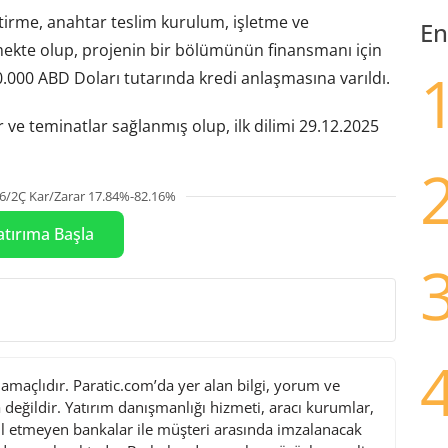
tirme, anahtar teslim kurulum, işletme ve
En
mekte olup, projenin bir bölümünün finansmanı için
0.000 ABD Doları tutarında kredi anlaşmasına varıldı.
r ve teminatlar sağlanmış olup, ilk dilimi 29.12.2025
6/2Ç Kar/Zarar 17.84%-82.16%
atırıma Başla
maçlıdır. Paratic.com’da yer alan bilgi, yorum ve
değildir. Yatırım danışmanlığı hizmeti, aracı kurumlar,
l etmeyen bankalar ile müşteri arasında imzalanacak