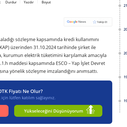
t
Durdur
Yazdır
Boyut
2
2
zaladığı sözleşme kapsamında kredi kullanımını
P) üzerinden 31.10.2024 tarihinde şirket ile
2
 kurumun elektrik tüketimini karşılamak amacıyla
 5.1.h maddesi kapsamında ESCO – Yap İşlet Devret
sına yönelik sözleşme imzalandığını anımsattı.
1
OTK Fiyatı Ne Olur?
için lütfen katılım sağlayınız.
1
Yükseleceğini Düşünüyorum