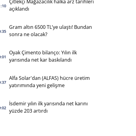
Çitlekçi Mağazacılık halka arz tarihleri
1:10
açıklandı
Gram altın 6500 TL’ye ulaştı! Bundan
0:35
sonra ne olacak?
Oyak Çimento bilanço: Yılın ilk
0:01
yarısında net kar baskılandı
Alfa Solar'dan (ALFAS) hücre üretim
9:37
yatırımında yeni gelişme
İsdemir yılın ilk yarısında net karını
9:02
yüzde 203 artırdı