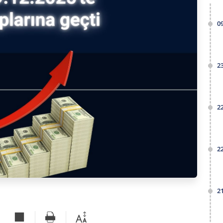
0
2
2
2
2