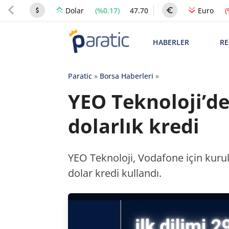
(%0.17)
47.70
(
Dolar
Euro
HABERLER
RE
Paratic
»
Borsa Haberleri
»
YEO Teknoloji’de
dolarlık kredi
YEO Teknoloji, Vodafone için kur
dolar kredi kullandı.