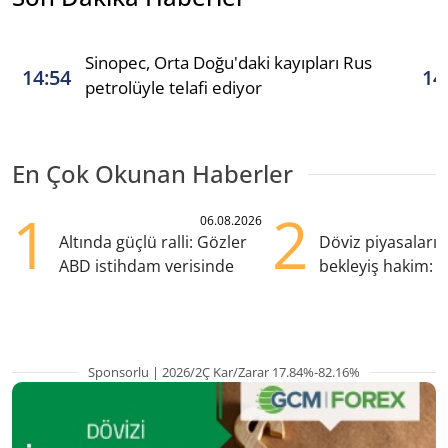
Sinopec, Orta Doğu'daki kayıpları Rus
14:54
14
petrolüyle telafi ediyor
En Çok Okunan Haberler
1
2
06.08.2026
Altında güçlü ralli: Gözler
Döviz piyasaları
ABD istihdam verisinde
bekleyiş hakim: Y
pozisyondan kaçı
Sponsorlu | 2026/2Ç Kar/Zarar 17.84%-82.16%