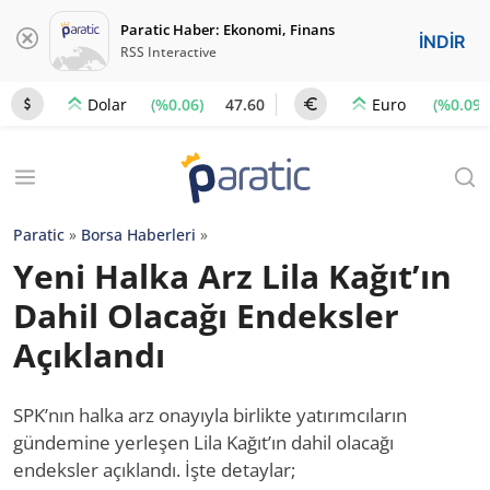
Paratic Haber: Ekonomi, Finans
İNDİR
RSS Interactive
(%0.06)
47.60
(%0.09)
Dolar
Euro
Paratic
»
Borsa Haberleri
»
Yeni Halka Arz Lila Kağıt’ın
Dahil Olacağı Endeksler
Açıklandı
SPK’nın halka arz onayıyla birlikte yatırımcıların
gündemine yerleşen Lila Kağıt’ın dahil olacağı
endeksler açıklandı. İşte detaylar;