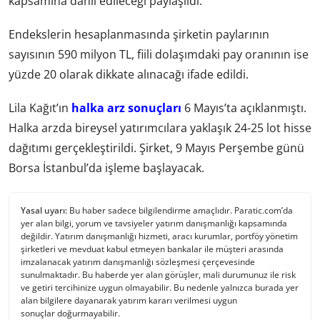
kapsamına dahil edileceği paylaşıldı.
Endekslerin hesaplanmasında şirketin paylarının
sayısının 590 milyon TL, fiili dolaşımdaki pay oranının ise
yüzde 20 olarak dikkate alınacağı ifade edildi.
Lila Kağıt’ın
halka arz sonuçları
6 Mayıs’ta açıklanmıştı.
Halka arzda bireysel yatırımcılara yaklaşık 24-25 lot hisse
dağıtımı gerçekleştirildi. Şirket, 9 Mayıs Perşembe günü
Borsa İstanbul’da işleme başlayacak.
Yasal uyarı:
Bu haber sadece bilgilendirme amaçlıdır. Paratic.com’da
yer alan bilgi, yorum ve tavsiyeler yatırım danışmanlığı kapsamında
değildir. Yatırım danışmanlığı hizmeti, aracı kurumlar, portföy yönetim
şirketleri ve mevduat kabul etmeyen bankalar ile müşteri arasında
imzalanacak yatırım danışmanlığı sözleşmesi çerçevesinde
sunulmaktadır. Bu haberde yer alan görüşler, mali durumunuz ile risk
ve getiri tercihinize uygun olmayabilir. Bu nedenle yalnızca burada yer
alan bilgilere dayanarak yatırım kararı verilmesi uygun
sonuçlar doğurmayabilir.