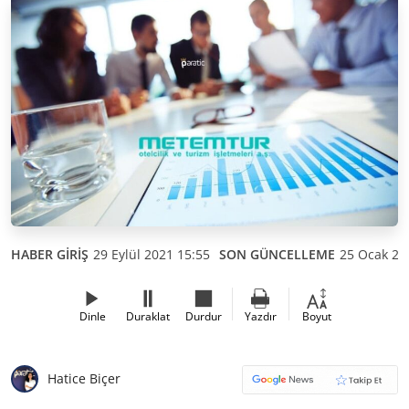
HABER GİRİŞ
29 Eylül 2021 15:55
SON GÜNCELLEME
25 Ocak 20
Dinle
Duraklat
Durdur
Yazdır
Boyut
Hatice Biçer