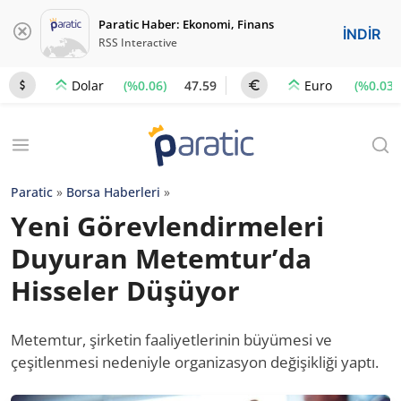
Paratic Haber: Ekonomi, Finans
İNDİR
RSS Interactive
(%0.06)
47.59
(%0.03)
Dolar
Euro
Paratic
»
Borsa Haberleri
»
Yeni Görevlendirmeleri
Duyuran Metemtur’da
Hisseler Düşüyor
Metemtur, şirketin faaliyetlerinin büyümesi ve
çeşitlenmesi nedeniyle organizasyon değişikliği yaptı.