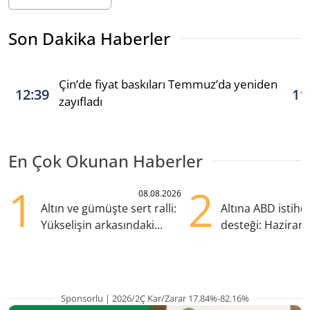
Son Dakika Haberler
Çin’de fiyat baskıları Temmuz’da yeniden
12:39
11
zayıfladı
En Çok Okunan Haberler
1
2
08.08.2026
Altın ve gümüşte sert ralli:
Altına ABD istih
Yükselişin arkasındaki
desteği: Haziran
kritik etkenler
yana en yüksek s
Sponsorlu | 2026/2Ç Kar/Zarar 17.84%-82.16%