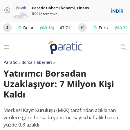
Paratic Haber: Ekonomi, Finans
İNDİR
RSS Interactive
(%0.18)
47.71
(%0.32)
Dolar
Euro
Paratic
»
Borsa Haberleri
»
Yatırımcı Borsadan
Uzaklaşıyor: 7 Milyon Kişi
Kaldı
Merkezi Kayıt Kuruluşu (MKK) tarafından açıklanan
verilere göre borsada yatırımcı sayısı haftalık bazda
yüzde 0,8 azaldı.