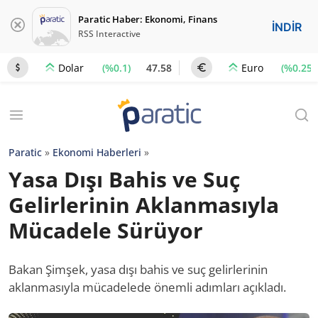
Paratic Haber: Ekonomi, Finans
İNDİR
RSS Interactive
(%0.1)
47.58
(%0.25)
Dolar
Euro
Paratic
»
Ekonomi Haberleri
»
Yasa Dışı Bahis ve Suç
Gelirlerinin Aklanmasıyla
Mücadele Sürüyor
Bakan Şimşek, yasa dışı bahis ve suç gelirlerinin
aklanmasıyla mücadelede önemli adımları açıkladı.