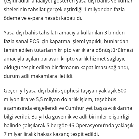
çeşitli adlarla faaliyet gösteren yasa dışı bahis ve kumar
sitelerinin tahsilat gerçekleştirdiği 1 milyondan fazla
ödeme ve e-para hesabı kapatıldı.
Yasa dışı bahis tahsilatı amacıyla kullanılan 3 binden
fazla sanal POS için kapatma işlemi yapıldı, bunlardan
temin edilen tutarların kripto varlıklara dönüştürülmesi
amacıyla açılan paravan kripto varlık hizmet sağlayıcı
olduğu tespit edilen bir firmanın kapatılması sağlandı,
durum adli makamlara iletildi.
Geçen yıl yasa dışı bahis şüphesi taşıyan yaklaşık 500
milyon lira ve 5,5 milyon dolarlık işlem, teşebbüs
aşamasında engellendi ve Cumhuriyet başsavcılıklarına
bilgi verildi. Bu yıl da güvenlik ve adli birimlerle işbirliği
halinde çalışılarak Sibergöz-46 Operasyonu’nda yaklaşık
7 milyar liralık haksız kazanç tespit edildi.