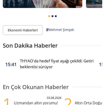
#
Mehmet Şimşek
Ekonomi Haberleri
Son Dakika Haberler
THYAO'da hedef fiyat aşağı çekildi: Getiri
15:41
15
beklentisi sürüyor
En Çok Okunan Haberler
1
2
03.08.2026
Uzmandan altın yorumu!
Altın Orta Doğu be