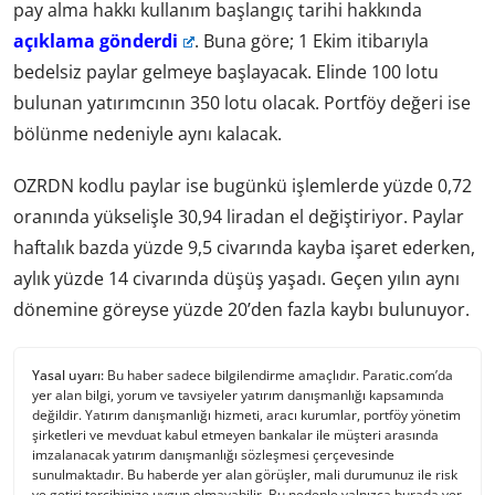
pay alma hakkı kullanım başlangıç tarihi hakkında
açıklama gönderdi
. Buna göre; 1 Ekim itibarıyla
bedelsiz paylar gelmeye başlayacak. Elinde 100 lotu
bulunan yatırımcının 350 lotu olacak. Portföy değeri ise
bölünme nedeniyle aynı kalacak.
OZRDN kodlu paylar ise bugünkü işlemlerde yüzde 0,72
oranında yükselişle 30,94 liradan el değiştiriyor. Paylar
haftalık bazda yüzde 9,5 civarında kayba işaret ederken,
aylık yüzde 14 civarında düşüş yaşadı. Geçen yılın aynı
dönemine göreyse yüzde 20’den fazla kaybı bulunuyor.
Yasal uyarı:
Bu haber sadece bilgilendirme amaçlıdır. Paratic.com’da
yer alan bilgi, yorum ve tavsiyeler yatırım danışmanlığı kapsamında
değildir. Yatırım danışmanlığı hizmeti, aracı kurumlar, portföy yönetim
şirketleri ve mevduat kabul etmeyen bankalar ile müşteri arasında
imzalanacak yatırım danışmanlığı sözleşmesi çerçevesinde
sunulmaktadır. Bu haberde yer alan görüşler, mali durumunuz ile risk
ve getiri tercihinize uygun olmayabilir. Bu nedenle yalnızca burada yer