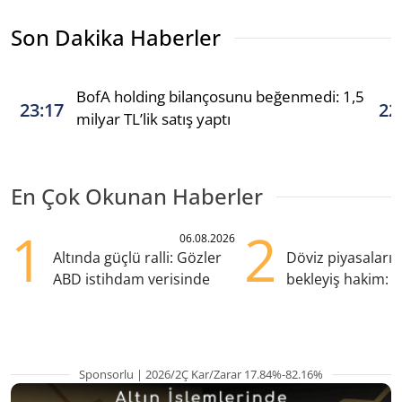
Son Dakika Haberler
BofA holding bilançosunu beğenmedi: 1,5
23:17
22
milyar TL’lik satış yaptı
En Çok Okunan Haberler
1
2
06.08.2026
Altında güçlü ralli: Gözler
Döviz piyasaları
ABD istihdam verisinde
bekleyiş hakim: Y
pozisyondan kaçı
Sponsorlu | 2026/2Ç Kar/Zarar 17.84%-82.16%