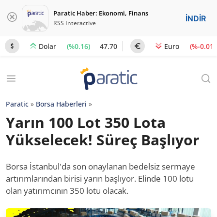
Paratic Haber: Ekonomi, Finans
İNDİR
RSS Interactive
(%0.16)
47.70
(%-0.01)
Dolar
Euro
Paratic
»
Borsa Haberleri
»
Yarın 100 Lot 350 Lota
Yükselecek! Süreç Başlıyor
Borsa İstanbul'da son onaylanan bedelsiz sermaye
artırımlarından birisi yarın başlıyor. Elinde 100 lotu
olan yatırımcının 350 lotu olacak.