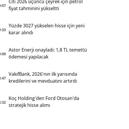
Citi 2026 üçüncü çeyrek için petrol
0:07
fiyat tahminini yükseltti
Yüzde 3027 yükselen hisse için yeni
9:33
karar alındı
Astor Enerji onayladı: 1,8 TL temettü
9:09
ödemesi yapılacak
VakıfBank, 2026'nın ilk yarısında
8:47
kredilerini ve mevduatını artırdı
Koç Holding'den Ford Otosan'da
8:32
stratejik hisse alımı