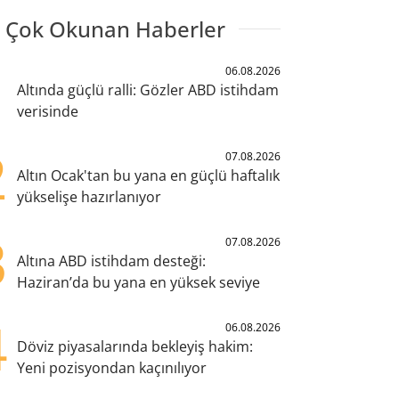
 Çok Okunan Haberler
1
06.08.2026
Altında güçlü ralli: Gözler ABD istihdam
verisinde
2
07.08.2026
Altın Ocak'tan bu yana en güçlü haftalık
yükselişe hazırlanıyor
3
07.08.2026
Altına ABD istihdam desteği:
Haziran’da bu yana en yüksek seviye
4
06.08.2026
Döviz piyasalarında bekleyiş hakim:
Yeni pozisyondan kaçınılıyor