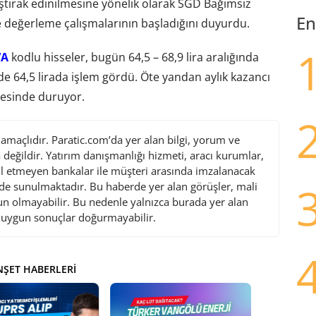
 iştirak edinilmesine yönelik olarak SGD Bağımsız
En
e değerleme çalışmalarının başladığını duyurdu.
VA
kodlu hisseler, bugün 64,5 – 68,9 lira aralığında
de 64,5 lirada işlem gördü. Öte yandan aylık kazancı
iyesinde duruyor.
maçlıdır. Paratic.com’da yer alan bilgi, yorum ve
değildir. Yatırım danışmanlığı hizmeti, aracı kurumlar,
l etmeyen bankalar ile müşteri arasında imzalanacak
de sunulmaktadır. Bu haberde yer alan görüşler, mali
gun olmayabilir. Bu nedenle yalnızca burada yer alan
i uygun sonuçlar doğurmayabilir.
ŞET HABERLERI