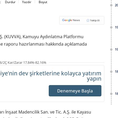
t
Durdur
Yazdır
Boyut
2
1
 A.Ş. (KUVVA), Kamuyu Aydınlatma Platformu
leme raporu hazırlanması hakkında açıklamada
1
6/2Ç Kar/Zarar 17.84%-82.16%
1
iye’nin dev şirketlerine
kolayca yatırım
yapın
Denemeye Başla
1
 İnşaat Madencilik San. ve Tic. A.Ş. ile Kayasu