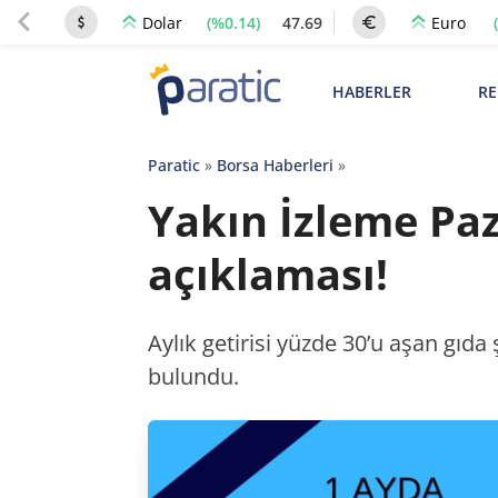
(%0.14)
47.69
Dolar
Euro
HABERLER
RE
Paratic
»
Borsa Haberleri
»
Yakın İzleme Paz
açıklaması!
Aylık getirisi yüzde 30’u aşan gıda
bulundu.