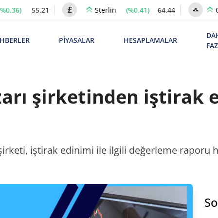
(%0.36)
55.21
(%0.41)
64.44
Sterlin
DA
HBERLER
PİYASALAR
HESAPLAMALAR
FA
arı şirketinden iştirak 
 şirketi, iştirak edinimi ile ilgili değerleme rapo
So