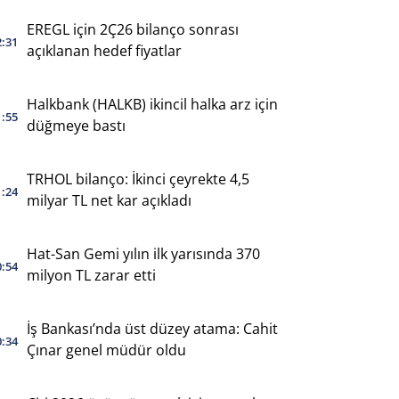
EREGL için 2Ç26 bilanço sonrası
2:31
açıklanan hedef fiyatlar
Halkbank (HALKB) ikincil halka arz için
1:55
düğmeye bastı
TRHOL bilanço: İkinci çeyrekte 4,5
1:24
milyar TL net kar açıkladı
Hat-San Gemi yılın ilk yarısında 370
0:54
milyon TL zarar etti
İş Bankası’nda üst düzey atama: Cahit
0:34
Çınar genel müdür oldu