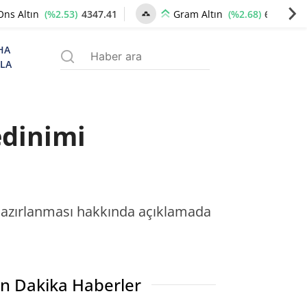
(%2.53)
4347.41
(%2.68)
6666.42
Ons Altın
Gram Altın
HA
ZLA
edinimi
ru hazırlanması hakkında açıklamada
n Dakika Haberler