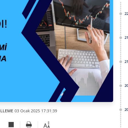
2
2
2
2
2
ELLEME
03 Ocak 2025 17:31:39