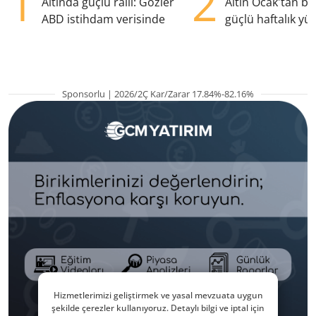
1
2
Altında güçlü ralli: Gözler
Altın Ocak'tan b
ABD istihdam verisinde
güçlü haftalık yük
hazırlanıyor
Sponsorlu | 2026/2Ç Kar/Zarar 17.84%-82.16%
Hizmetlerimizi geliştirmek ve yasal mevzuata uygun
şekilde çerezler kullanıyoruz. Detaylı bilgi ve iptal için