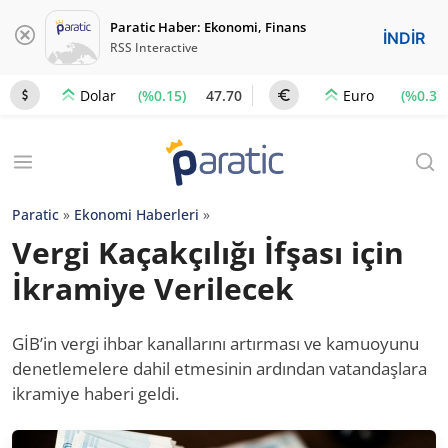
Paratic Haber: Ekonomi, Finans
İNDİR
RSS Interactive
(%0.15)
47.70
(%0.3)
Dolar
Euro
Paratic
»
Ekonomi Haberleri
»
Vergi Kaçakçılığı İfşası için
İkramiye Verilecek
GİB’in vergi ihbar kanallarını artırması ve kamuoyunu
denetlemelere dahil etmesinin ardından vatandaşlara
ikramiye haberi geldi.