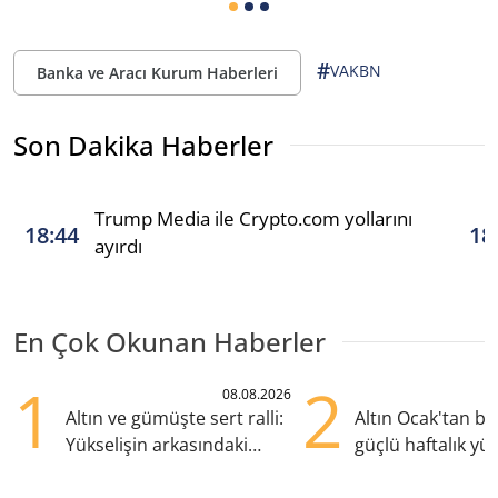
#
VAKBN
Banka ve Aracı Kurum Haberleri
Son Dakika Haberler
Trump Media ile Crypto.com yollarını
18:44
18
ayırdı
En Çok Okunan Haberler
1
2
08.08.2026
Altın ve gümüşte sert ralli:
Altın Ocak'tan b
Yükselişin arkasındaki
güçlü haftalık yük
kritik etkenler
hazırlanıyor