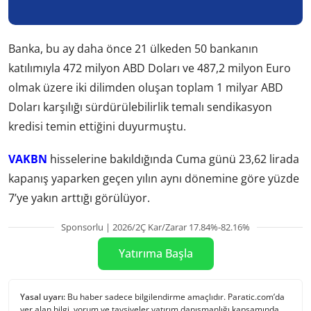
Banka, bu ay daha önce 21 ülkeden 50 bankanın
katılımıyla 472 milyon ABD Doları ve 487,2 milyon Euro
olmak üzere iki dilimden oluşan toplam 1 milyar ABD
Doları karşılığı sürdürülebilirlik temalı sendikasyon
kredisi temin ettiğini duyurmuştu.
VAKBN
hisselerine bakıldığında Cuma günü 23,62 lirada
kapanış yaparken geçen yılın aynı dönemine göre yüzde
7’ye yakın arttığı görülüyor.
Sponsorlu | 2026/2Ç Kar/Zarar 17.84%-82.16%
Yatırıma Başla
Yasal uyarı:
Bu haber sadece bilgilendirme amaçlıdır. Paratic.com’da
yer alan bilgi, yorum ve tavsiyeler yatırım danışmanlığı kapsamında