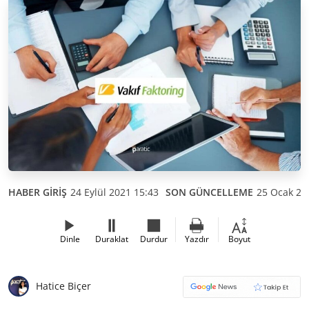
HABER GİRİŞ
24 Eylül 2021 15:43
SON GÜNCELLEME
25 Ocak 20
Dinle
Duraklat
Durdur
Yazdır
Boyut
Hatice Biçer