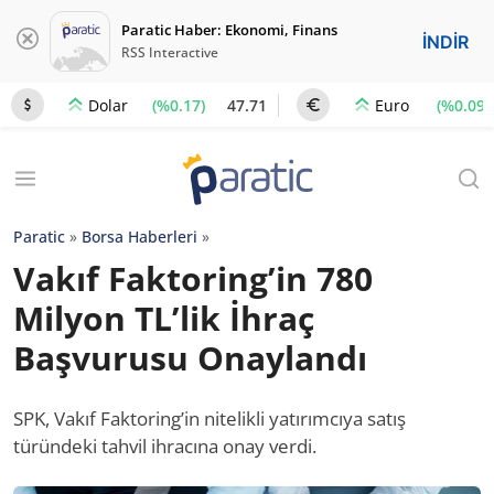
Paratic Haber: Ekonomi, Finans
İNDİR
RSS Interactive
(%0.17)
47.71
(%0.09)
Dolar
Euro
Paratic
»
Borsa Haberleri
»
Vakıf Faktoring’in 780
Milyon TL’lik İhraç
Başvurusu Onaylandı
SPK, Vakıf Faktoring’in nitelikli yatırımcıya satış
türündeki tahvil ihracına onay verdi.