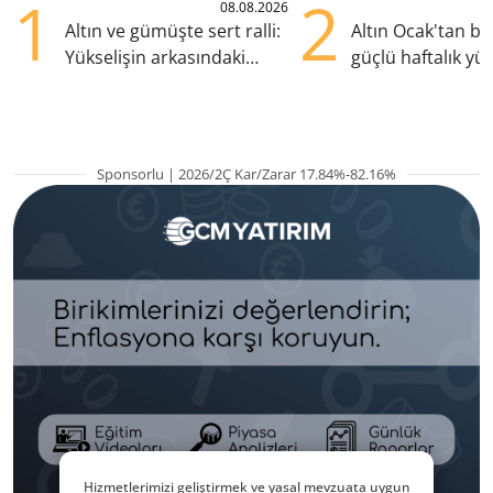
1
2
08.08.2026
Altın ve gümüşte sert ralli:
Altın Ocak'tan b
Yükselişin arkasındaki
güçlü haftalık yük
kritik etkenler
hazırlanıyor
Sponsorlu | 2026/2Ç Kar/Zarar 17.84%-82.16%
Hizmetlerimizi geliştirmek ve yasal mevzuata uygun