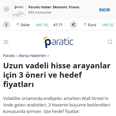
Paratic Haber: Ekonomi, Finans
İNDİR
RSS Interactive
(%0.18)
47.71
(%0.32)
Dolar
Euro
Paratic
»
Borsa Haberleri
»
Uzun vadeli hisse arayanlar
için 3 öneri ve hedef
fiyatları
Volatilite ortamında endişeler artarken Wall Street'in
önde gelen analistleri, 3 hissenin büyüme beklentileri
konusunda iyimser. İşte hedef fiyatlar: