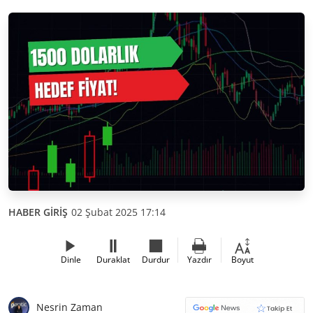
HABER GİRİŞ
02 Şubat 2025 17:14
Dinle
Duraklat
Durdur
Yazdır
Boyut
Nesrin Zaman