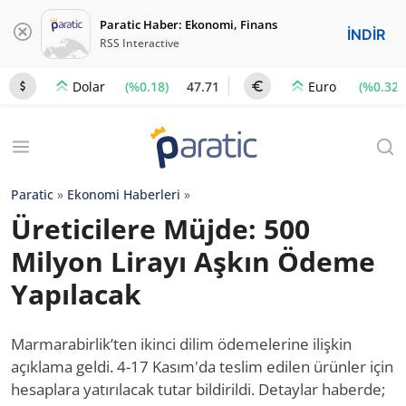
Paratic Haber: Ekonomi, Finans
İNDİR
RSS Interactive
(%0.18)
47.71
(%0.32)
Dolar
Euro
Paratic
»
Ekonomi Haberleri
»
Üreticilere Müjde: 500
Milyon Lirayı Aşkın Ödeme
Yapılacak
Marmarabirlik’ten ikinci dilim ödemelerine ilişkin
açıklama geldi. 4-17 Kasım'da teslim edilen ürünler için
hesaplara yatırılacak tutar bildirildi. Detaylar haberde;