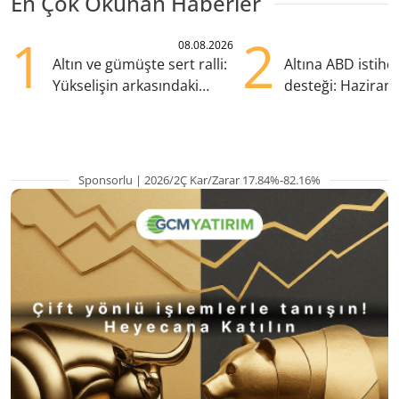
En Çok Okunan Haberler
1
2
08.08.2026
Altın ve gümüşte sert ralli:
Altına ABD istih
Yükselişin arkasındaki
desteği: Haziran
kritik etkenler
yana en yüksek s
Sponsorlu | 2026/2Ç Kar/Zarar 17.84%-82.16%