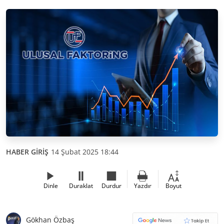
HABER GİRİŞ
14 Şubat 2025 18:44
Dinle
Duraklat
Durdur
Yazdır
Boyut
Gökhan Özbaş