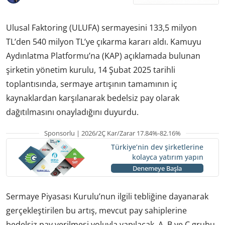
Ulusal Faktoring (ULUFA) sermayesini 133,5 milyon
TL’den 540 milyon TL’ye çıkarma kararı aldı. Kamuyu
Aydınlatma Platformu’na (KAP) açıklamada bulunan
şirketin yönetim kurulu, 14 Şubat 2025 tarihli
toplantısında, sermaye artışının tamamının iç
kaynaklardan karşılanarak bedelsiz pay olarak
dağıtılmasını onayladığını duyurdu.
Sponsorlu | 2026/2Ç Kar/Zarar 17.84%-82.16%
Türkiye’nin dev şirketlerine
kolayca yatırım yapın
Denemeye Başla
Sermaye Piyasası Kurulu’nun ilgili tebliğine dayanarak
gerçekleştirilen bu artış, mevcut pay sahiplerine
bedelsiz pay verilmesi yoluyla yapılacak. A, B ve C grubu