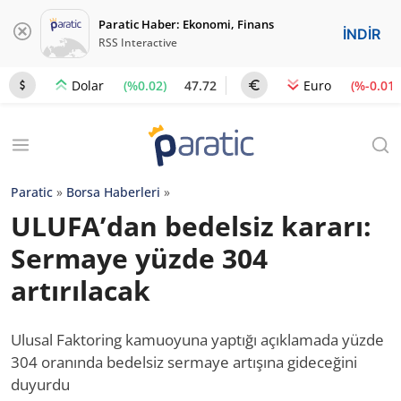
Paratic Haber: Ekonomi, Finans
İNDİR
RSS Interactive
(%0.02)
47.72
(%-0.01)
Dolar
Euro
Paratic
»
Borsa Haberleri
»
ULUFA’dan bedelsiz kararı:
Sermaye yüzde 304
artırılacak
Ulusal Faktoring kamuoyuna yaptığı açıklamada yüzde
304 oranında bedelsiz sermaye artışına gideceğini
duyurdu