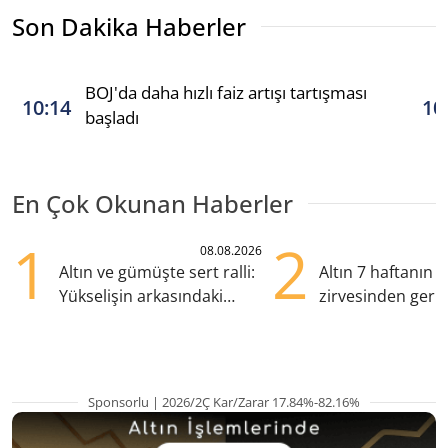
Son Dakika Haberler
BOJ'da daha hızlı faiz artışı tartışması
10:14
10
başladı
En Çok Okunan Haberler
1
2
08.08.2026
Altın ve gümüşte sert ralli:
Altın 7 haftanın
Yükselişin arkasındaki
zirvesinden geril
kritik etkenler
Gözler ABD enfl
Sponsorlu | 2026/2Ç Kar/Zarar 17.84%-82.16%