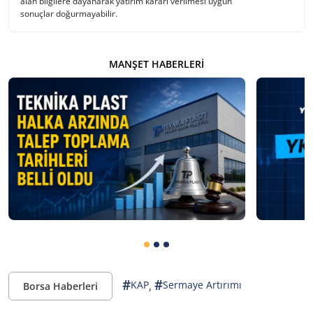
alan bilgilere dayanarak yatırım kararı verilmesi uygun
sonuçlar doğurmayabilir.
MANŞET HABERLERI
#
#
,
KAP
Sermaye Artırımı
Borsa Haberleri