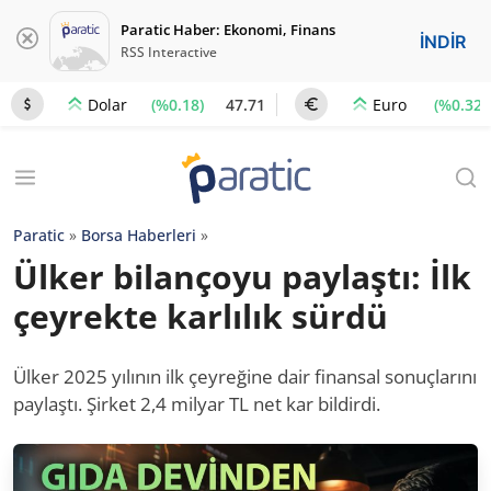
Paratic Haber: Ekonomi, Finans
İNDİR
RSS Interactive
(%0.18)
47.71
(%0.32)
Dolar
Euro
Paratic
»
Borsa Haberleri
»
Ülker bilançoyu paylaştı: İlk
çeyrekte karlılık sürdü
Ülker 2025 yılının ilk çeyreğine dair finansal sonuçlarını
paylaştı. Şirket 2,4 milyar TL net kar bildirdi.