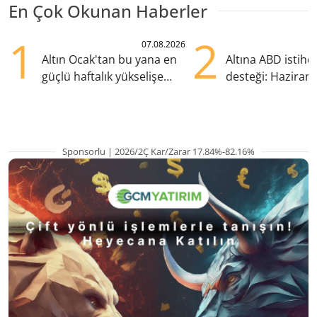
En Çok Okunan Haberler
1
2
07.08.2026
Altın Ocak'tan bu yana en
Altına ABD istih
güçlü haftalık yükselişe
desteği: Haziran
hazırlanıyor
yana en yüksek s
Sponsorlu | 2026/2Ç Kar/Zarar 17.84%-82.16%