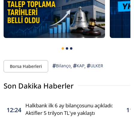
#
#
#
,
,
Bilanço
KAP
ULKER
Borsa Haberleri
Son Dakika Haberler
Halkbank ilk 6 ay bilançosunu açıkladı:
12:24
11
Aktifler 5 trilyon TL'ye yaklaştı