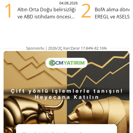
1
2
04.08.2026
Altın Orta Doğu belirsizliği
BofA alıma dönd
ve ABD istihdamı öncesi
EREGL ve ASELS 
yükselişte
eklendi
Sponsorlu | 2026/2Ç Kar/Zarar 17.84%-82.16%