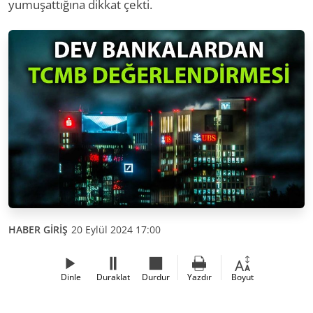
yumuşattığına dikkat çekti.
HABER GİRİŞ
20 Eylül 2024 17:00
Dinle
Duraklat
Durdur
Yazdır
Boyut