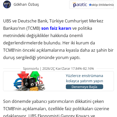
Gökhan Özbaş
UBS ve Deutsche Bank, Türkiye Cumhuriyet Merkez
Bankası’nın (TCMB)
son faiz kararı
ve politika
metnindeki değişiklikler hakkında önemli
değerlendirmelerde bulundu. Her iki kurum da
TCMB’nin önceki açıklamalarına kıyasla daha az şahin bir
duruş sergilediği yönünde yorum yaptı.
Sponsorlu | 2026/2Ç Kar/Zarar 17.84%-82.16%
Yüzlerce enstrümana
kolayca yatırım yapın
Denemeye Başla
Son dönemde yabancı yatırımcıların dikkatini çeken
TCMB’nin açıklamaları, özellikle faiz politikaları üzerine
odaklanıyor. UBS Ekonomisti Gyorgy Kovacs ve