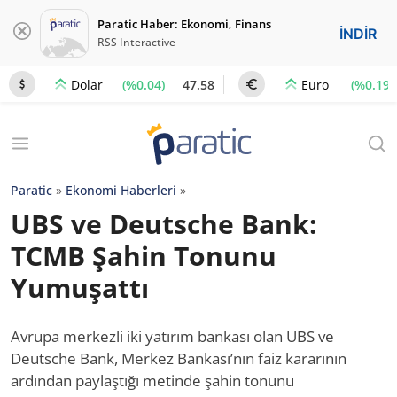
Paratic Haber: Ekonomi, Finans
İNDİR
RSS Interactive
(%0.04)
47.58
(%0.19)
Dolar
Euro
Paratic
»
Ekonomi Haberleri
»
UBS ve Deutsche Bank:
TCMB Şahin Tonunu
Yumuşattı
Avrupa merkezli iki yatırım bankası olan UBS ve
Deutsche Bank, Merkez Bankası’nın faiz kararının
ardından paylaştığı metinde şahin tonunu