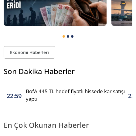
Ekonomi Haberleri
Son Dakika Haberler
BofA 445 TL hedef fiyatlı hissede kar satışı
22:59
22
yaptı
En Çok Okunan Haberler