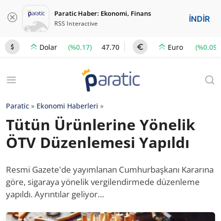
Paratic Haber: Ekonomi, Finans
İNDİR
RSS Interactive
(%0.17)
47.70
(%0.05)
Dolar
Euro
Paratic
»
Ekonomi Haberleri
»
Tütün Ürünlerine Yönelik
ÖTV Düzenlemesi Yapıldı
Resmi Gazete'de yayımlanan Cumhurbaşkanı Kararına
göre, sigaraya yönelik vergilendirmede düzenleme
yapıldı. Ayrıntılar geliyor…