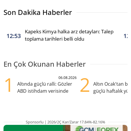
Son Dakika Haberler
Kapeks Kimya halka arz detayları: Talep
12:53
12
toplama tarihleri belli oldu
En Çok Okunan Haberler
1
2
06.08.2026
Altında güçlü ralli: Gözler
Altın Ocak'tan b
ABD istihdam verisinde
güçlü haftalık yük
hazırlanıyor
Sponsorlu | 2026/2Ç Kar/Zarar 17.84%-82.16%