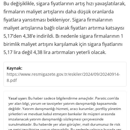
Bu değişiklikle, sigara fiyatlarının artış hızı yavaşlatılarak,
firmaların maliyet artışlarını daha düşük oranlarda
fiyatlara yansıtması bekleniyor. Sigara firmalarının
maliyet artışlarına bağlı olarak fiyatları artırma katsayısı
5,17’den 4,38’e indirildi. Bı nedenle sigara firmalarının 1
birimlik maliyet artışını karşılamak için sigara fiyatlarını
5,17 lira değil 4,38 lira artırmaları yeterli olacak.
Kaynak:
https://www.resmigazete.gov.tr/eskiler/2024/09/20240914-
8.pdf
Yasal uyarı:
Bu haber sadece bilgilendirme amaçlıdır. Paratic.com’da
yer alan bilgi, yorum ve tavsiyeler yatırım danışmanlığı kapsamında
değildir. Yatırım danışmanlığı hizmeti, aracı kurumlar, portföy yönetim
şirketleri ve mevduat kabul etmeyen bankalar ile müşteri arasında
imzalanacak yatırım danışmanlığı sözleşmesi çerçevesinde
sunulmaktadır. Bu haberde yer alan görüşler, mali durumunuz ile risk
ve getiri tercihinize uygun olmayabilir. Bu nedenle yalnızca burada yer