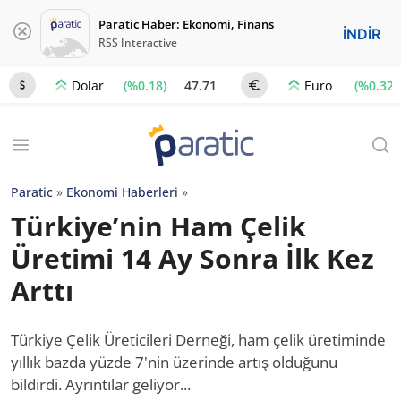
Paratic Haber: Ekonomi, Finans
İNDİR
RSS Interactive
(%0.18)
47.71
(%0.32)
Dolar
Euro
Paratic
»
Ekonomi Haberleri
»
Türkiye’nin Ham Çelik
Üretimi 14 Ay Sonra İlk Kez
Arttı
Türkiye Çelik Üreticileri Derneği, ham çelik üretiminde
yıllık bazda yüzde 7'nin üzerinde artış olduğunu
bildirdi. Ayrıntılar geliyor...