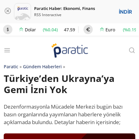
Paratic Haber: Ekonomi, Finans
İNDİR
RSS Interactive
(%0.04)
47.59
(%0.19)
Dolar
Euro
Paratic
»
Gündem Haberleri
»
Türkiye’den Ukrayna’ya
Gemi İzni Yok
Dezenformasyonla Mücadele Merkezi bugün bazı
basın organlarında yayımlanan haberlere yönelik
açıklamada bulundu. Detaylar haberin içerisinde;