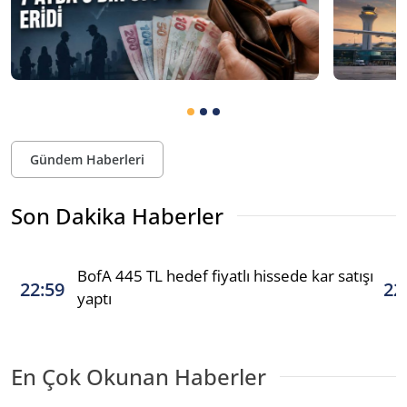
Gündem Haberleri
Son Dakika Haberler
BofA 445 TL hedef fiyatlı hissede kar satışı
22:59
22
yaptı
En Çok Okunan Haberler