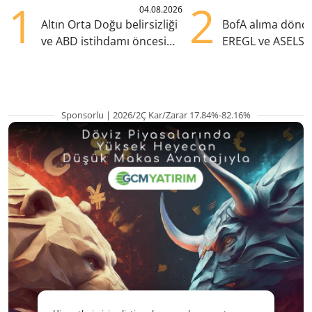
1
2
04.08.2026
Altın Orta Doğu belirsizliği
BofA alıma dönd
ve ABD istihdamı öncesi
EREGL ve ASELS 
yükselişte
eklendi
Sponsorlu | 2026/2Ç Kar/Zarar 17.84%-82.16%