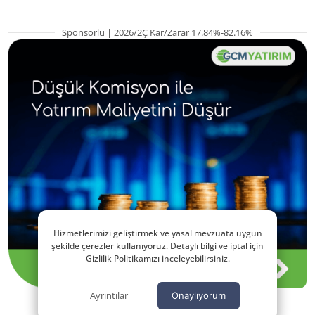
Sponsorlu | 2026/2Ç Kar/Zarar 17.84%-82.16%
Hizmetlerimizi geliştirmek ve yasal mevzuata uygun
şekilde çerezler kullanıyoruz. Detaylı bilgi ve iptal için
Gizlilik Politikamızı inceleyebilirsiniz.
Ayrıntılar
Onaylıyorum