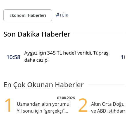
#
TÜİK
Ekonomi Haberleri
Son Dakika Haberler
Aygaz için 345 TL hedef verildi, Tüpraş
10:58
10
daha cazip!
En Çok Okunan Haberler
1
2
03.08.2026
Uzmandan altın yorumu!
Altın Orta Doğu be
Yıl sonu için “gerçekçi”
ve ABD istihdamı
beklenti ne?
yükselişte