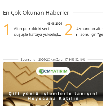
En Çok Okunan Haberler
1
2
03.08.2026
Altın petroldeki sert
Uzmandan altın 
düşüşle haftaya yükselişle
Yıl sonu için “ger
başladı
beklenti ne?
Sponsorlu | 2026/2Ç Kar/Zarar 17.84%-82.16%