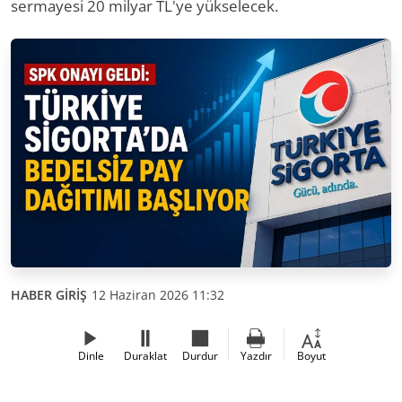
sermayesi 20 milyar TL'ye yükselecek.
HABER GİRİŞ
12 Haziran 2026 11:32
Dinle
Duraklat
Durdur
Yazdır
Boyut