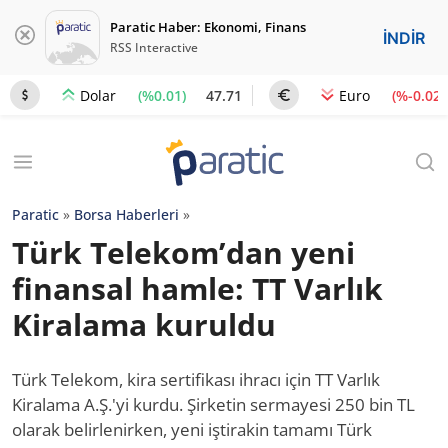
Paratic Haber: Ekonomi, Finans
İNDİR
RSS Interactive
(%0.01)
47.71
(%-0.02)
Dolar
Euro
Paratic
»
Borsa Haberleri
»
Türk Telekom’dan yeni
finansal hamle: TT Varlık
Kiralama kuruldu
Türk Telekom, kira sertifikası ihracı için TT Varlık
Kiralama A.Ş.'yi kurdu. Şirketin sermayesi 250 bin TL
olarak belirlenirken, yeni iştirakin tamamı Türk