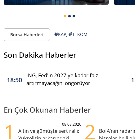
#
#
,
KAP
TTKOM
Borsa Haberleri
Son Dakika Haberler
ING, Fed'in 2027'ye kadar faiz
18:50
18
artırmayacağını öngörüyor
En Çok Okunan Haberler
1
2
08.08.2026
Altın ve gümüşte sert ralli:
BofA’nın radarın
Yükselişin arkasındaki
hisseler belli old