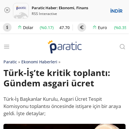
Paratic Haber: Ekonomi, Finans
İNDİR
RSS Interactive
(%0.17)
47.70
(%0.35)
Dolar
Euro
Paratic
»
Ekonomi Haberleri
»
Türk-İş’te kritik toplantı:
Gündem asgari ücret
Türk-İş Başkanlar Kurulu, Asgari Ücret Tespit
Komisyonu toplantısı öncesinde istişare için bir araya
geldi. İşte detaylar;