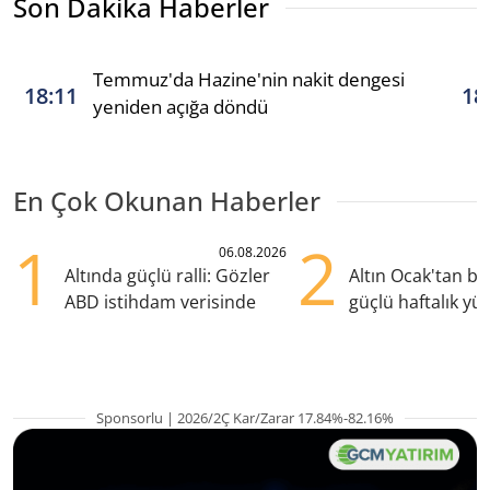
Son Dakika Haberler
Temmuz'da Hazine'nin nakit dengesi
18:11
18
yeniden açığa döndü
En Çok Okunan Haberler
1
2
06.08.2026
Altında güçlü ralli: Gözler
Altın Ocak'tan b
ABD istihdam verisinde
güçlü haftalık yük
hazırlanıyor
Sponsorlu | 2026/2Ç Kar/Zarar 17.84%-82.16%