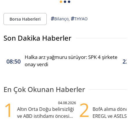
#
#
,
Bilanço
THYAO
Borsa Haberleri
Son Dakika Haberler
Halka arz yağmuru sürüyor: SPK 4 şirkete
08:50
22
onay verdi
En Çok Okunan Haberler
1
2
04.08.2026
Altın Orta Doğu belirsizliği
BofA alıma dönd
ve ABD istihdamı öncesi
EREGL ve ASELS 
yükselişte
eklendi