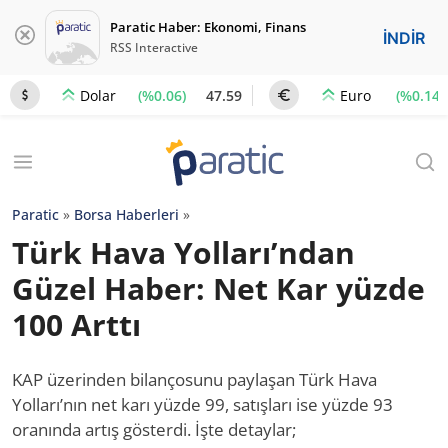
Paratic Haber: Ekonomi, Finans
İNDİR
RSS Interactive
(%0.06)
47.59
(%0.14)
Dolar
Euro
Paratic
»
Borsa Haberleri
»
Türk Hava Yolları’ndan
Güzel Haber: Net Kar yüzde
100 Arttı
KAP üzerinden bilançosunu paylaşan Türk Hava
Yolları’nın net karı yüzde 99, satışları ise yüzde 93
oranında artış gösterdi. İşte detaylar;