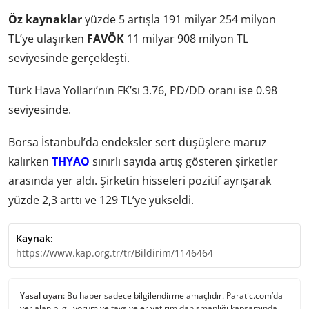
Öz kaynaklar
yüzde 5 artışla 191 milyar 254 milyon
TL’ye ulaşırken
FAVÖK
11 milyar 908 milyon TL
seviyesinde gerçekleşti.
Türk Hava Yolları’nın FK’sı 3.76, PD/DD oranı ise 0.98
seviyesinde.
Borsa İstanbul’da endeksler sert düşüşlere maruz
kalırken
THYAO
sınırlı sayıda artış gösteren şirketler
arasında yer aldı. Şirketin hisseleri pozitif ayrışarak
yüzde 2,3 arttı ve 129 TL’ye yükseldi.
Kaynak:
https://www.kap.org.tr/tr/Bildirim/1146464
Yasal uyarı:
Bu haber sadece bilgilendirme amaçlıdır. Paratic.com’da
yer alan bilgi, yorum ve tavsiyeler yatırım danışmanlığı kapsamında