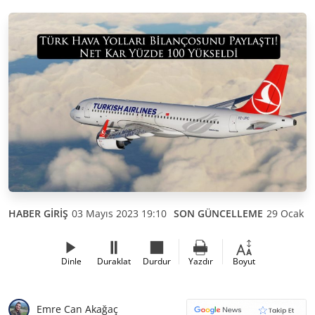
HABER GİRİŞ
03 Mayıs 2023 19:10
SON GÜNCELLEME
29 Ocak 2
Dinle
Duraklat
Durdur
Yazdır
Boyut
Emre Can Akağaç