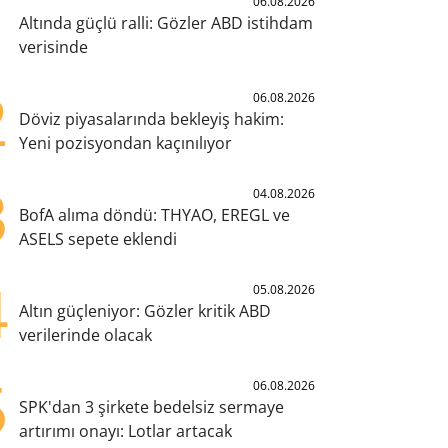
1
06.08.2026
Altında güçlü ralli: Gözler ABD istihdam
verisinde
2
06.08.2026
Döviz piyasalarında bekleyiş hakim:
Yeni pozisyondan kaçınılıyor
3
04.08.2026
BofA alıma döndü: THYAO, EREGL ve
ASELS sepete eklendi
4
05.08.2026
Altın güçleniyor: Gözler kritik ABD
verilerinde olacak
5
06.08.2026
SPK'dan 3 şirkete bedelsiz sermaye
artırımı onayı: Lotlar artacak