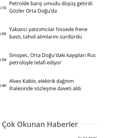
Petrolde barış umudu düşüş getirdi:
5:10
Gözler Orta Doğu’da
Yabancı yatırımcılar hissede frene
5:00
bastı, tahvil alımlarını sürdürdü
Sinopec, Orta Doğu'daki kayıpları Rus
4:54
petrolüyle telafi ediyor
Alves Kablo, elektrik dağıtım
4:40
ihalesinde sözleşme daveti aldı
 Çok Okunan Haberler