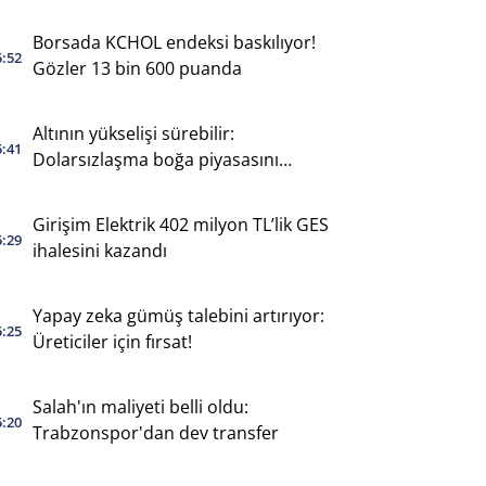
Borsada KCHOL endeksi baskılıyor!
5:52
Gözler 13 bin 600 puanda
Altının yükselişi sürebilir:
5:41
Dolarsızlaşma boğa piyasasını
destekliyor
Girişim Elektrik 402 milyon TL’lik GES
5:29
ihalesini kazandı
Yapay zeka gümüş talebini artırıyor:
5:25
Üreticiler için fırsat!
Salah'ın maliyeti belli oldu:
5:20
Trabzonspor'dan dev transfer