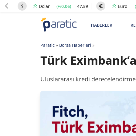
(%0.06)
47.59
Dolar
Euro
HABERLER
RE
Paratic
»
Borsa Haberleri
»
Türk Eximbank’a 
Uluslararası kredi derecelendirme 