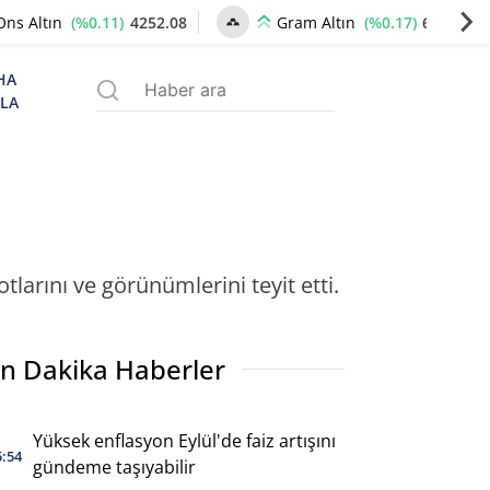
(%0.11)
4252.08
(%0.17)
6507.02
Ons Altın
Gram Altın
HA
ZLA
larını ve görünümlerini teyit etti.
n Dakika Haberler
Yüksek enflasyon Eylül'de faiz artışını
5:54
gündeme taşıyabilir