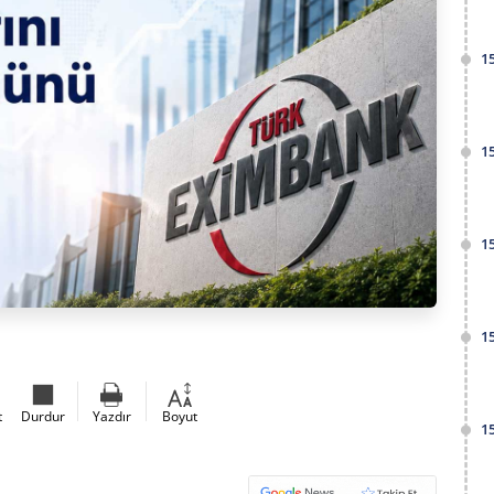
1
1
1
1
t
Durdur
Yazdır
Boyut
1