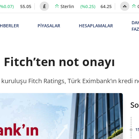
(%0.07)
55.05
(%0.25)
64.25
Sterlin
DA
HBERLER
PİYASALAR
HESAPLAMALAR
FA
Fitch’ten not onayı
kuruluşu Fitch Ratings, Türk Eximbank’ın kredi not
So
1