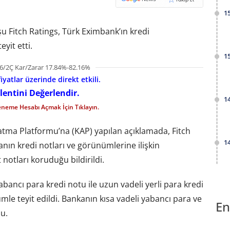
1
u Fitch Ratings, Türk Eximbank’ın kredi
yit etti.
1
6/2Ç Kar/Zarar 17.84%-82.16%
iyatlar üzerinde direkt etkili.
lentini Değerlendir.
1
eneme Hesabı Açmak İçin Tıklayın.
ma Platformu’na (KAP) yapılan açıklamada, Fitch
1
nın kredi notları ve görünümlerine ilişkin
otları koruduğu bildirildi.
ancı para kredi notu ile uzun vadeli yerli para kredi
le teyit edildi. Bankanın kısa vadeli yabancı para ve
En
du.