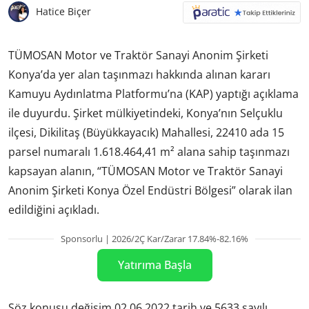
Hatice Biçer
TÜMOSAN Motor ve Traktör Sanayi Anonim Şirketi
Konya’da yer alan taşınmazı hakkında alınan kararı
Kamuyu Aydınlatma Platformu’na (KAP) yaptığı açıklama
ile duyurdu. Şirket mülkiyetindeki, Konya’nın Selçuklu
ilçesi, Dikilitaş (Büyükkayacık) Mahallesi, 22410 ada 15
parsel numaralı 1.618.464,41 m² alana sahip taşınmazı
kapsayan alanın, “TÜMOSAN Motor ve Traktör Sanayi
Anonim Şirketi Konya Özel Endüstri Bölgesi” olarak ilan
edildiğini açıkladı.
Sponsorlu | 2026/2Ç Kar/Zarar 17.84%-82.16%
Yatırıma Başla
Söz konusu değişim 02.06.2022 tarih ve 5633 sayılı