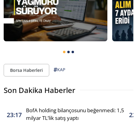
#
KAP
Borsa Haberleri
Son Dakika Haberler
BofA holding bilançosunu beğenmedi: 1,5
23:17
22
milyar TL’lik satış yaptı