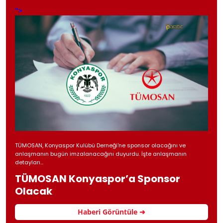
">
TÜMOSAN, Konyaspor Kulübü Derneği'ne sponsor olacağını ve
anlaşmanın bugün imzalanacağını duyurdu. İşte anlaşmanın
detayları...
TÜMOSAN Konyaspor’a Sponsor
Olacak
Haberi Görüntüle ➜