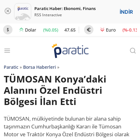
Paratic Haber: Ekonomi, Finans
İNDİR
RSS Interactive
(%0.05)
47.65
(%-0.13)
Dolar
Euro
Paratic
»
Borsa Haberleri
»
TÜMOSAN Konya’daki
Alanını Özel Endüstri
Bölgesi İlan Etti
TÜMOSAN, mülkiyetinde bulunan bir alana sahip
taşınmazın Cumhurbaşkanlığı Kararı ile Tümosan
Motor ve Traktör Konya Özel Endüstri Bölgesi olarak