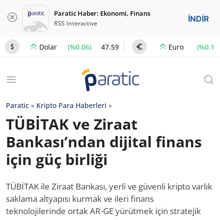
Paratic Haber: Ekonomi, Finans
İNDİR
RSS Interactive
(%0.06)
47.59
(%0.1)
Dolar
Euro
Paratic
»
Kripto Para Haberleri
»
TÜBİTAK ve Ziraat
Bankası’ndan dijital finans
için güç birliği
TÜBİTAK ile Ziraat Bankası, yerli ve güvenli kripto varlık
saklama altyapısı kurmak ve ileri finans
teknolojilerinde ortak AR-GE yürütmek için stratejik