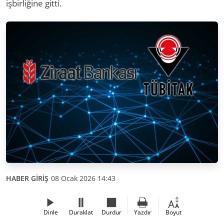
işbirliğine gitti.
HABER GİRİŞ
08 Ocak 2026 14:43
Dinle
Duraklat
Durdur
Yazdır
Boyut