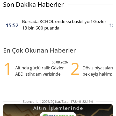
Son Dakika Haberler
Borsada KCHOL endeksi baskılıyor! Gözler
15:52
15
13 bin 600 puanda
En Çok Okunan Haberler
1
2
06.08.2026
Altında güçlü ralli: Gözler
Döviz piyasaları
ABD istihdam verisinde
bekleyiş hakim: Y
pozisyondan kaçı
Sponsorlu | 2026/2Ç Kar/Zarar 17.84%-82.16%