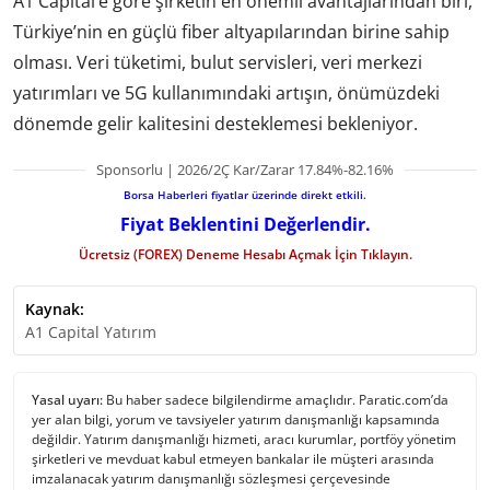
A1 Capital’e göre şirketin en önemli avantajlarından biri,
Türkiye’nin en güçlü fiber altyapılarından birine sahip
olması. Veri tüketimi, bulut servisleri, veri merkezi
yatırımları ve 5G kullanımındaki artışın, önümüzdeki
dönemde gelir kalitesini desteklemesi bekleniyor.
Sponsorlu | 2026/2Ç Kar/Zarar 17.84%-82.16%
Borsa Haberleri fiyatlar üzerinde direkt etkili.
Fiyat Beklentini Değerlendir.
Ücretsiz (FOREX) Deneme Hesabı Açmak İçin Tıklayın.
Kaynak:
A1 Capital Yatırım
Yasal uyarı:
Bu haber sadece bilgilendirme amaçlıdır. Paratic.com’da
yer alan bilgi, yorum ve tavsiyeler yatırım danışmanlığı kapsamında
değildir. Yatırım danışmanlığı hizmeti, aracı kurumlar, portföy yönetim
şirketleri ve mevduat kabul etmeyen bankalar ile müşteri arasında
imzalanacak yatırım danışmanlığı sözleşmesi çerçevesinde