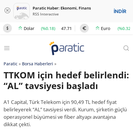
Paratic Haber: Ekonomi, Finans
İNDİR
RSS Interactive
(%0.18)
47.71
(%0.32)
Dolar
Euro
Paratic
»
Borsa Haberleri
»
TTKOM için hedef belirlendi:
“AL” tavsiyesi başladı
A1 Capital, Türk Telekom için 90,49 TL hedef fiyat
belirleyerek “AL” tavsiyesi verdi. Kurum, şirketin güçlü
operasyonel büyümesi ve fiber altyapı avantajına
dikkat çekti.