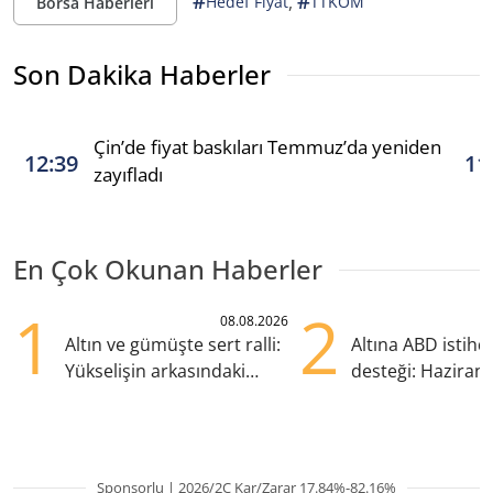
#
#
,
Hedef Fiyat
TTKOM
Borsa Haberleri
Son Dakika Haberler
Çin’de fiyat baskıları Temmuz’da yeniden
12:39
11
zayıfladı
En Çok Okunan Haberler
1
2
08.08.2026
Altın ve gümüşte sert ralli:
Altına ABD istih
Yükselişin arkasındaki
desteği: Haziran
kritik etkenler
yana en yüksek s
Sponsorlu | 2026/2Ç Kar/Zarar 17.84%-82.16%