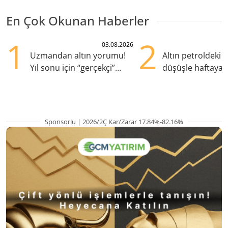
En Çok Okunan Haberler
1
2
03.08.2026
Uzmandan altın yorumu!
Altın petroldeki s
Yıl sonu için “gerçekçi”
düşüşle haftaya y
beklenti ne?
başladı
Sponsorlu | 2026/2Ç Kar/Zarar 17.84%-82.16%