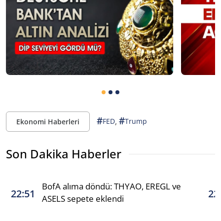
#
#
,
FED
Trump
Ekonomi Haberleri
Son Dakika Haberler
BofA alıma döndü: THYAO, EREGL ve
22:51
22
ASELS sepete eklendi