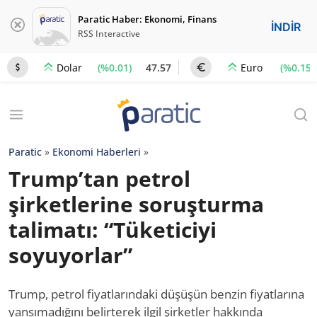
Paratic Haber: Ekonomi, Finans
İNDİR
RSS Interactive
(%0.01)
47.57
(%0.15)
Dolar
Euro
Paratic
»
Ekonomi Haberleri
»
Trump’tan petrol
şirketlerine soruşturma
talimatı: “Tüketiciyi
soyuyorlar”
Trump, petrol fiyatlarındaki düşüşün benzin fiyatlarına
yansımadığını belirterek ilgil şirketler hakkında