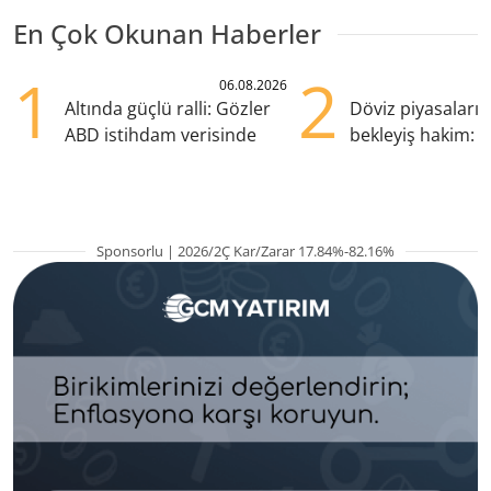
En Çok Okunan Haberler
1
2
06.08.2026
Altında güçlü ralli: Gözler
Döviz piyasaları
ABD istihdam verisinde
bekleyiş hakim: Y
pozisyondan kaçı
Sponsorlu | 2026/2Ç Kar/Zarar 17.84%-82.16%