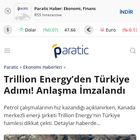
Paratic Haber: Ekonomi, Finans
İNDİR
RSS Interactive
(%0.07)
47.66
(%-0.13)
Dolar
Euro
Paratic
»
Ekonomi Haberleri
»
Trillion Energy’den Türkiye
Adımı! Anlaşma İmzalandı
Petrol çalışmalarının hız kazandığı açıklanırken, Kanada
merkezli enerji şirketi Trillion Energy'nin Türkiye
hamlesi dikkat çekti. Detaylar haberde...