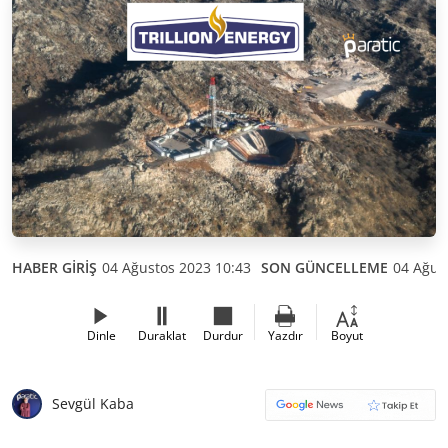
HABER GİRİŞ
04 Ağustos 2023 10:43
SON GÜNCELLEME
04 Ağus
Dinle
Duraklat
Durdur
Yazdır
Boyut
Sevgül Kaba